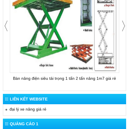
Bàn nâng điện siêu tải trọng 1 tấn 2 tấn nâng 1m7 giá rẻ
Bàn 
LIÊN KẾT WEBSITE
đại lý xe nâng giá rẻ
QUẢNG CÁO 1