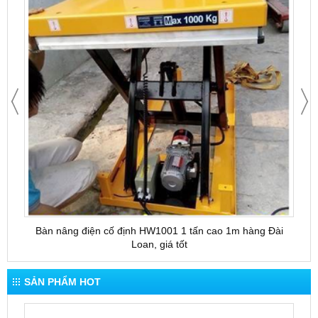
Bàn nâng điện cố định HW1001 1 tấn cao 1m hàng Đài
Bàn 
Loan, giá tốt
SẢN PHẨM HOT