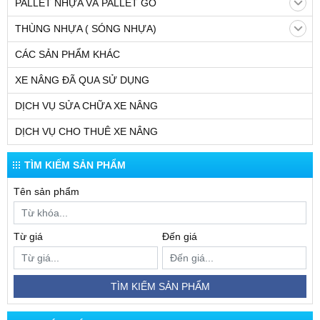
PALLET NHỰA VÀ PALLET GỖ
THÙNG NHỰA ( SÓNG NHỰA)
CÁC SẢN PHẨM KHÁC
XE NÂNG ĐÃ QUA SỬ DỤNG
DỊCH VỤ SỬA CHỮA XE NÂNG
DỊCH VỤ CHO THUÊ XE NÂNG
TÌM KIẾM SẢN PHẨM
Tên sản phẩm
Từ giá
Đến giá
TÌM KIẾM SẢN PHẨM