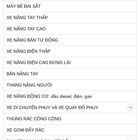
MÁY BẺ ĐAI SẮT
XE NÂNG TAY THẤP
XE NÂNG TAY CAO
XE NÂNG BÁN TỰ ĐỘNG
XE NÂNG ĐIỆN THẤP
XE NÂNG ĐIỆN CAO ĐỨNG LÁI
BÀN NÂNG TAY
THANG NÂNG NGƯỜI
XE NÂNG ĐỘNG CƠ: dầu diesel, điện, gas
XE DI CHUYỂN PHUY VÀ XE QUAY ĐỔ PHUY
THÙNG RÁC CÔNG CỘNG
XE GOM ĐẨY RÁC