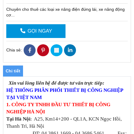
Chuyên cho thuê các loại xe nâng điện đứng lái, xe nâng động
cơ...
GỌI NGAY
Chia sẻ:
Chi tiết
Xin vui lòng liên hệ để được tư vấn trực tiếp:
HỆ THỐNG PHÂN PHỐI THIẾT BỊ CÔNG NGHIỆP
TẠI VIỆT NAM
1. CÔNG TY TNHH ĐẦU TƯ THIẾT BỊ CÔNG
NGHIỆP HÀ NỘI
Tại Hà Nội
A25, Km14+200 - QL1A, KCN Ngọc Hồi,
:
Thanh Trì, Hà Nội
ĐT: 04.3861.1669 - 04.3686.5461 Fax: