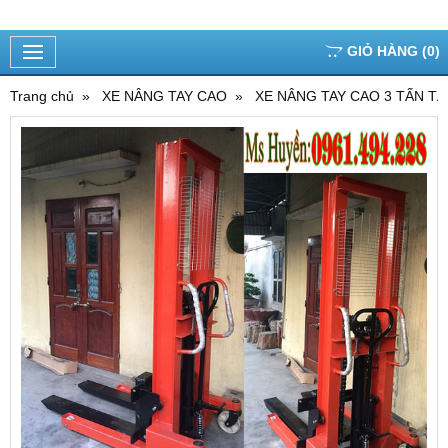
GIỎ HÀNG
(
0
)
Trang chủ
XE NÂNG TAY CAO
XE NÂNG TAY CAO 3 TẤN TẠ