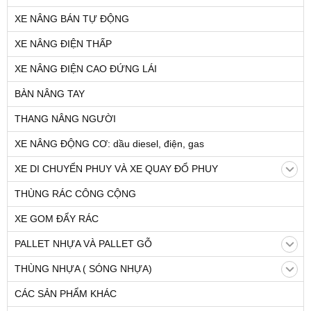
XE NÂNG BÁN TỰ ĐỘNG
XE NÂNG ĐIỆN THẤP
XE NÂNG ĐIỆN CAO ĐỨNG LÁI
BÀN NÂNG TAY
THANG NÂNG NGƯỜI
XE NÂNG ĐỘNG CƠ: dầu diesel, điện, gas
XE DI CHUYỂN PHUY VÀ XE QUAY ĐỔ PHUY
THÙNG RÁC CÔNG CỘNG
XE GOM ĐẨY RÁC
PALLET NHỰA VÀ PALLET GỖ
THÙNG NHỰA ( SÓNG NHỰA)
CÁC SẢN PHẨM KHÁC