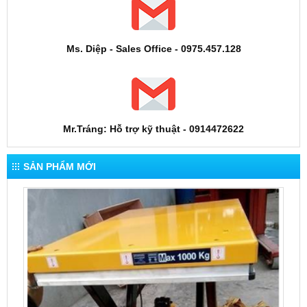
Ms. Diệp - Sales Office - 0975.457.128
Mr.Tráng: Hỗ trợ kỹ thuật - 0914472622
SẢN PHẨM MỚI