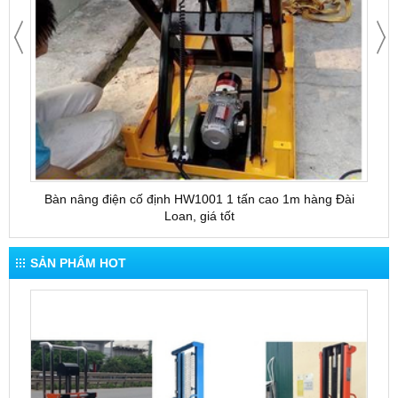
Bàn nâng điện cố định HW1001 1 tấn cao 1m hàng Đài
Bàn 
Loan, giá tốt
SẢN PHẨM HOT