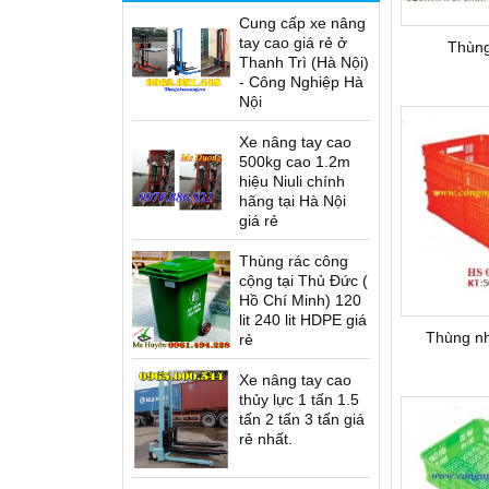
Cung cấp xe nâng
tay cao giá rẻ ở
Thùng
Thanh Trì (Hà Nội)
- Công Nghiệp Hà
Nội
Xe nâng tay cao
500kg cao 1.2m
hiệu Niuli chính
hãng tại Hà Nội
giá rẻ
Thùng rác công
cộng tại Thủ Đức (
Hồ Chí Minh) 120
lit 240 lit HDPE giá
Thùng n
rẻ
Xe nâng tay cao
thủy lực 1 tấn 1.5
tấn 2 tấn 3 tấn giá
rẻ nhất.