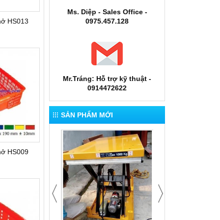
Ms. Diệp - Sales Office -
0975.457.128
hở HS013
Mr.Tráng: Hỗ trợ kỹ thuật -
0914472622
SẢN PHẨM MỚI
hở HS009