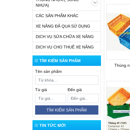
NHỰA)
CÁC SẢN PHẨM KHÁC
XE NÂNG ĐÃ QUA SỬ DỤNG
DỊCH VỤ SỬA CHỮA XE NÂNG
DỊCH VỤ CHO THUÊ XE NÂNG
TÌM KIẾM SẢN PHẨM
Thùng n
Tên sản phẩm
Từ giá
Đến giá
TÌM KIẾM SẢN PHẨM
TIN TỨC MỚI