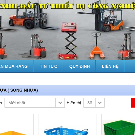
N MUA HÀNG
TIN TỨC
QUY ĐỊNH
LIÊN HỆ
ỰA ( SÓNG NHỰA)
o
Hiển thị
Mới nhất
36