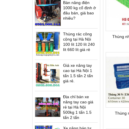
Bàn nâng điện
ứng lái T12
Xe nâng điện cao đứng lái
Xe nâng dầu Nexen -
1000 kg cố định ở
es
D12/16 Series
U.K(G7)
đâu bán, giá bao
nhiêu?
Thùng rác công
Thùng n
cộng tại Hà Nội
100 lít 120 lít 240
lít 660 lít giá rẻ
Giá xe nâng tay
cao tại Hà Nội 1
tấn 1.5 tấn 2 tấn
giá rẻ.
Địa chỉ bán xe
 bánh UK(G7)
Thang nâng người SWP
Bàn nâng điện cao ELT
nâng tay cao giá
rẻ tại Hà Nội
500kg 1 tấn 1.5
Thùng 
tấn 2 tấn
Xe nâng bán tự