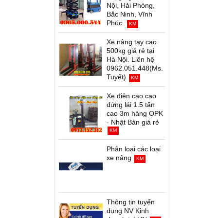
Nội, Hải Phòng,
Bắc Ninh, Vĩnh
Phúc.
KM
Xe nâng tay cao
500kg giá rẻ tại
Hà Nội. Liên hệ
0962.051.448(Ms.
Tuyết)
KM
Xe điện cao cao
đứng lái 1.5 tấn
cao 3m hàng OPK
- Nhật Bản giá rẻ
KM
Phân loại các loại
xe nâng
KM
Thông tin tuyển
dụng NV Kinh