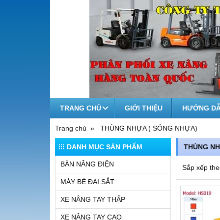
TRANG CHỦ
GIỚI THIỆU
HƯỚNG DẪ
Trang chủ
THÙNG NHỰA ( SÓNG NHỰA)
DANH MỤC SẢN PHẨM
THÙNG NH
BÀN NÂNG ĐIỆN
Sắp xếp the
MÁY BẺ ĐAI SẮT
XE NÂNG TAY THẤP
XE NÂNG TAY CAO