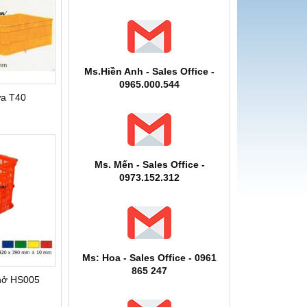
Ms.Hiền Anh - Sales Office -
0965.000.544
ựa T40
Ms. Mến - Sales Office -
0973.152.312
Ms: Hoa - Sales Office - 0961
865 247
hở HS005