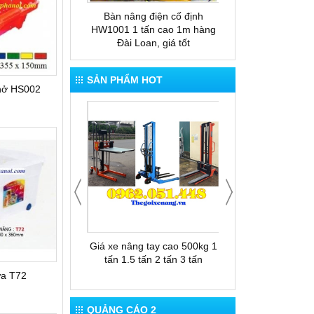
 tay thấp gắn cân
Bàn nâng điện cố định
Bàn nâng thủy lực
ESP20
HW1001 1 tấn cao 1m hàng
nâng cao 1.5m xuất
Đài Loan, giá tốt
Loan
SẢN PHẨM HOT
hở HS002
 cho thuê xe nâng
Giá xe nâng tay cao 500kg 1
Thùng rác 12
tấn 1.5 tấn 2 tấn 3 tấn
ựa T72
QUẢNG CÁO 2