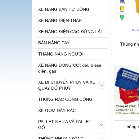
XE NÂNG BÁN TỰ ĐỘNG
XE NÂNG ĐIỆN THẤP
XE NÂNG ĐIỆN CAO ĐỨNG LÁI
BÀN NÂNG TAY
Thùng nh
THANG NÂNG NGƯỜI
XE NÂNG ĐỘNG CƠ: dầu diesel,
điện, gas
XE DI CHUYỂN PHUY VÀ XE
QUAY ĐỔ PHUY
THÙNG RÁC CÔNG CỘNG
XE GOM ĐẨY RÁC
PALLET NHỰA VÀ PALLET
Thùng 
GỖ
THÙNG NHỰA ( SÓNG