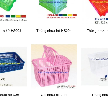
Xe nâng điện 4 bánh UK(G7)
Xe nâng tay bậc thang SLP
Xe nâng
hựa hở HS008
Thùng nhựa hở HS004
Thùng nhựa 
Thang nâng AOP20
Bàn nâng điện thấp ECL
Dịch vụ
nhựa hở 30B
Giỏ nhựa siêu thị
Thùng nh