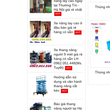
nâng tay cao ngay
tại Thường Tín -
Thùng nh
Hà Nội giá rẻ nhất
HOT
Xe nâng tay cao ở
đâu bán giá rẻ
hàng có sẵn
HOT
Xe thang nâng
người 9 mét giá rẻ
hàng có sẵn LH
0962.051.448(Ms.
Tuyết)
HOT
Thùng nh
Hướng dẫn sử
dụng và vận hành
thang nâng cắt
kéo
HOT
Báo giá thang
nâng người tại Hà