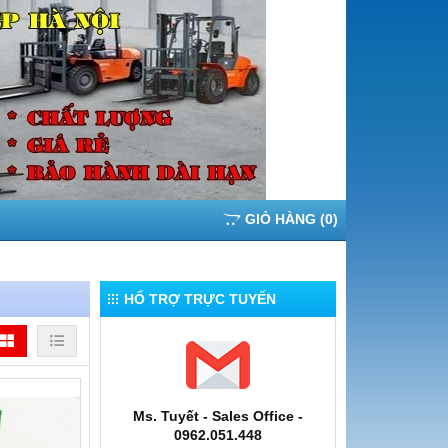
GIỎ HÀNG
(
0
)
HỔ TRỢ TRỰC TUYẾN
Ms. Tuyết - Sales Office -
0962.051.448