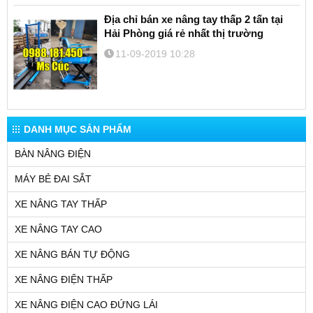
Địa chỉ bán xe nâng tay thấp 2 tấn tại
Hải Phòng giá rẻ nhất thị trường
11-09-2019 10:28
DANH MỤC SẢN PHẨM
BÀN NÂNG ĐIỆN
MÁY BẺ ĐAI SẮT
XE NÂNG TAY THẤP
XE NÂNG TAY CAO
XE NÂNG BÁN TỰ ĐỘNG
XE NÂNG ĐIỆN THẤP
XE NÂNG ĐIỆN CAO ĐỨNG LÁI