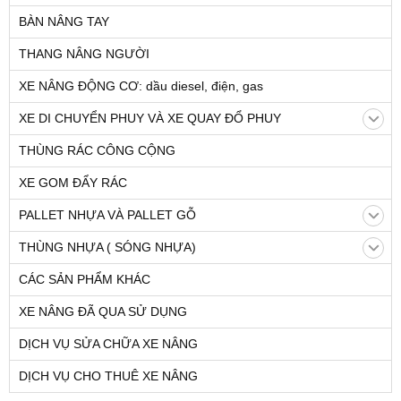
BÀN NÂNG TAY
THANG NÂNG NGƯỜI
XE NÂNG ĐỘNG CƠ: dầu diesel, điện, gas
XE DI CHUYỂN PHUY VÀ XE QUAY ĐỔ PHUY
THÙNG RÁC CÔNG CỘNG
XE GOM ĐẨY RÁC
PALLET NHỰA VÀ PALLET GỖ
THÙNG NHỰA ( SÓNG NHỰA)
CÁC SẢN PHẨM KHÁC
XE NÂNG ĐÃ QUA SỬ DỤNG
DỊCH VỤ SỬA CHỮA XE NÂNG
DỊCH VỤ CHO THUÊ XE NÂNG