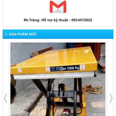
Mr.Tráng: Hỗ trợ kỹ thuật - 0914472622
SẢN PHẨM MỚI