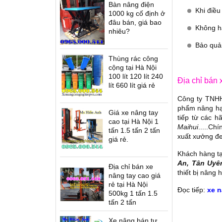
Bàn nâng điện
Khi điều
ứng lái T12
Xe nâng điện cao đứng lái
Xe nâng dầu Nexen -
1000 kg cố định ở
es
D12/16 Series
U.K(G7)
đâu bán, giá bao
Không hạ
nhiêu?
Bảo quản
Thùng rác công
cộng tại Hà Nội
100 lít 120 lít 240
Địa chỉ bán 
lít 660 lít giá rẻ
Thang nâng người SWP
Công ty TNHH 
 bánh UK(G7)
phẩm nâng hạ 
Giá xe nâng tay
tiếp từ các h
cao tại Hà Nội 1
Maihui
.....Ch
tấn 1.5 tấn 2 tấn
xuất xưởng đe
giá rẻ.
Khách hàng tạ
An, Tân Uyê
Địa chỉ bán xe
thiết bị nâng h
Bàn nâng điện cao ELT
nâng tay cao giá
rẻ tại Hà Nội
Đọc tiếp:
xe n
500kg 1 tấn 1.5
tấn 2 tấn
Xe nâng bán tự