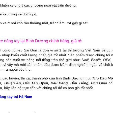
 khiển xe chú ý các chướng ngại vật trên đường.
Xe nâng điện 4 bánh UK(G7)
Xe nâng tay bậc thang SLP
Xe nâng
 xe, dừng xe đột ngột.
 xe ở nơi khô ráo thoáng mát, tránh ẩm ướt gây gỉ sét.
xe nâng tay tại Bình Dương chính hãng, giá rẻ:
công nghiệp Sài Gòn là đơn vị số 1 tại thị trường Việt Nam về cu
nhập khẩu chất lượng nhất, giá tốt nhất. Sản phẩm được chúng tôi 
ãng sản xuất xe nâng nổi tiếng trên thế giới như:
Niuli, Eoslift, OPK. 
ính vì vậy mà mỗi sản phẩm đều được kiểm định nghiêm ngặt về chất l
m ra ngoài tiêu thụ.
i các huyện, thị xã, thành phố của tỉnh Bình Dương như:
Thủ Dầu Một
n, Thuận An, Bắc Tân Uyên, Bàu Bàng, Dầu Tiếng, Phú Giáo
có
ạ, hãy liên hệ trực tiếp với chúng tôi để có báo giá tốt nhất.
Thang nâng AOP20
Bàn nâng điện thấp ECL
Dịch vụ
âng tay tại Hà Nam