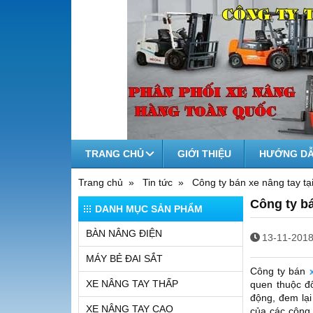
TRANG CHỦ
GIỚI THIỆU
HƯỚNG DẪ
Trang chủ
Tin tức
Công ty bán xe nâng tay tạ
Công ty bá
DANH MỤC SẢN PHẨM
BÀN NÂNG ĐIỆN
13-11-2018
MÁY BẺ ĐAI SẮT
Công ty bán
XE NÂNG TAY THẤP
quen thuộc đố
động, đem lại
XE NÂNG TAY CAO
của các công