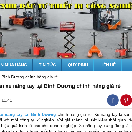
N MUA HÀNG
TIN TỨC
QUY ĐỊNH
LIÊN HỆ
i Bình Dương chính hãng giá rẻ
n xe nâng tay tại Bình Dương chính hãng giá rẻ
 11:41
xe nâng tay tại Bình Dương
chính hãng giá rẻ. Xe nâng tay là sản
i với mỗi công ty, xí nghiệp. Với giá thành rẻ, tiết kiệm thời gian v
 hiệu quả kinh tế cao cho doanh nghiệp. Xe nâng tay xứng đáng là t
 nhân lao động trong mỗi kho hàng cần vận chuyển và nâng hạ hàng 