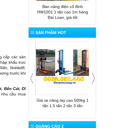
 tay thấp gắn cân
Bàn nâng điện cố định
Bàn nâng thủy lực
ESP20
HW1001 1 tấn cao 1m hàng
nâng cao 1.5m xuất
Đài Loan, giá tốt
Loan
SẢN PHẨM HOT
ng cấp các sản
nhập khẩu trực
Xilin, Noblelift,
ượng trước khi
, Bến Cát, Dĩ
 nhu cầu mua
 cho thuê xe nâng
Giá xe nâng tay cao 500kg 1
Thùng rác 12
tấn 1.5 tấn 2 tấn 3 tấn
QUẢNG CÁO 2