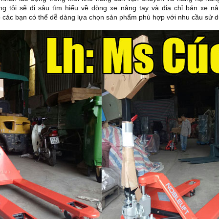
g tôi sẽ đi sâu tìm hiểu về dòng xe nâng tay và địa chỉ bán xe n
các bạn có thể dễ dàng lựa chọn sản phẩm phù hợp với nhu cầu sử d