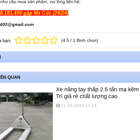
nhu cầu mua sản phẩm, vui lòng liên hệ:
88.181.450 gặp Ms Cúc (24/24)
kd02@gmail.com
a bạn:
(
4.5
/
1
Bình chọn
)
N
IÊN QUAN
Xe nâng tay thấp 2.5 tấn mạ kẽm
Trì giá rẻ chất lượng cao
21-09-2019 11:14