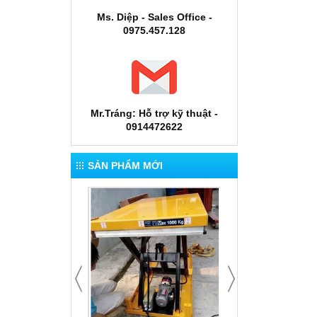
Ms. Diệp - Sales Office -
0975.457.128
Mr.Tráng: Hỗ trợ kỹ thuật -
0914472622
SẢN PHẨM MỚI