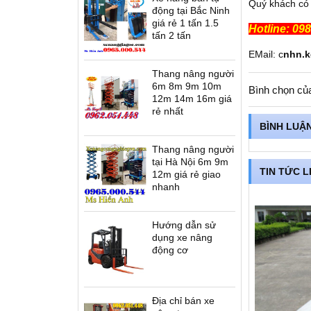
Quý khách có 
động tại Bắc Ninh
giá rẻ 1 tấn 1.5
Hotline: 09
tấn 2 tấn
EMail: c
nhn.
Thang nâng người
6m 8m 9m 10m
Bình chọn củ
12m 14m 16m giá
rẻ nhất
BÌNH LUẬ
Thang nâng người
tại Hà Nội 6m 9m
TIN TỨC L
12m giá rẻ giao
nhanh
Hướng dẫn sử
dụng xe nâng
động cơ
Địa chỉ bán xe