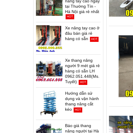
nâng tay cao ngay
tại Thường Tín -
Hà Nội giá rẻ nhất
HOT
Xe nâng tay cao ở
đâu bán giá rẻ
hàng có sẵn
HOT
Xe thang nâng
người 9 mét giá rẻ
hàng có sẵn LH
0962.051.448(Ms.
Tuyết)
HOT
Hướng dẫn sử
dụng và vận hành
thang nâng cắt
kéo
HOT
Báo giá thang
nâng người tại Hà