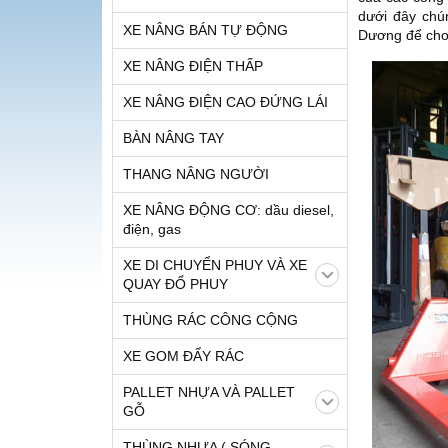
dưới đây chún
XE NÂNG BÁN TỰ ĐỘNG
Dương để cho 
XE NÂNG ĐIỆN THẤP
XE NÂNG ĐIỆN CAO ĐỨNG LÁI
BÀN NÂNG TAY
THANG NÂNG NGƯỜI
XE NÂNG ĐỘNG CƠ: dầu diesel,
điện, gas
XE DI CHUYỂN PHUY VÀ XE
QUAY ĐỔ PHUY
THÙNG RÁC CÔNG CỘNG
XE GOM ĐẨY RÁC
PALLET NHỰA VÀ PALLET
GỖ
THÙNG NHỰA ( SÓNG