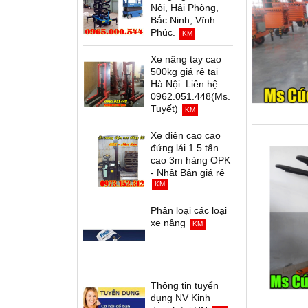
Nội, Hải Phòng,
Bắc Ninh, Vĩnh
Phúc.
KM
Xe nâng tay cao
500kg giá rẻ tại
Hà Nội. Liên hệ
0962.051.448(Ms.
Tuyết)
KM
Xe điện cao cao
đứng lái 1.5 tấn
cao 3m hàng OPK
- Nhật Bản giá rẻ
KM
Phân loại các loại
xe nâng
KM
Thông tin tuyển
dụng NV Kinh