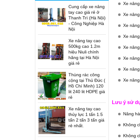
Xe nâng
Cung cấp xe nâng
tay cao giá rẻ ở
Xe nâng
Thanh Trì (Hà Nội)
- Công Nghiệp Hà
Xe nâng
Nội
Xe nâng 
Xe nâng tay cao
500kg cao 1.2m
Xe nâng
hiệu Niuli chính
hãng tại Hà Nội
Xe nâng 
giá rẻ
Xe nâng
Thùng rác công
Xe nâng 
cộng tại Thủ Đức (
Hồ Chí Minh) 120
lit 240 lit HDPE giá
rẻ
Lưu ý sử dụ
Xe nâng tay cao
Nâng hàn
thủy lực 1 tấn 1.5
tấn 2 tấn 3 tấn giá
Không c
rẻ nhất.
Không c