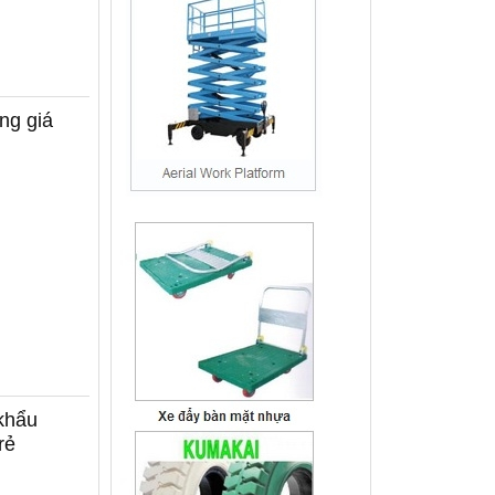
ng giá
khẩu
rẻ