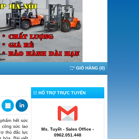
GIỎ HÀNG
(
0
)
HỔ TRỢ TRỰC TUYẾN
 phẩm hết sức
à công sức lao
Ms. Tuyết - Sales Office -
rợ thủ đắc lực
0962.051.448
hóa. Bài viết