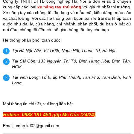
Công ty TNHH ĐTTB công nghiệp Hà Nội là đơn vị số 1 chuyên
cung cấp các loại
xe nâng tay thủ công
với giá rẻ nhất thị trường.
Xe nâng tay của chúng tôi đa dạng về mẫu mã, kiểu dáng, màu sắc
và chất lượng. Với các hệ thống bán buôn bán lẻ trải dài khắp toàn
quốc như đại lý, cửa hàng, chi nhánh, phân phối, dù bạn ở bất cứ
nơi đâu, chúng tôi đều có thể giao hàng tận tay cho bạn.
Hệ thống phân phối toàn quốc:
Tại Hà Nội: A25, KTT665, Ngọc Hồi, Thanh Trì, Hà Nội.
Tại Sài Gòn: 133 Nguyễn Thị Tú, Bình Hưng Hòa, Bình Tân,
HCM.
Tại Vĩnh Long: Tổ 6, ấp Phú Thành, Tân Phú, Tam Bình, Vĩnh
Long.
Mọi thông tin chi tiết, vui lòng liên hệ:
Hotline: 0988.181.450 gặp Ms Cúc (24/24)
Email: cnhn.kd02@gmail.com