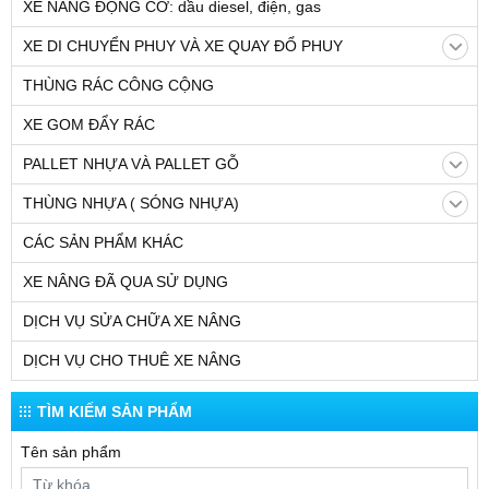
XE NÂNG ĐỘNG CƠ: dầu diesel, điện, gas
XE DI CHUYỂN PHUY VÀ XE QUAY ĐỔ PHUY
THÙNG RÁC CÔNG CỘNG
XE GOM ĐẨY RÁC
PALLET NHỰA VÀ PALLET GỖ
THÙNG NHỰA ( SÓNG NHỰA)
CÁC SẢN PHẨM KHÁC
XE NÂNG ĐÃ QUA SỬ DỤNG
DỊCH VỤ SỬA CHỮA XE NÂNG
DỊCH VỤ CHO THUÊ XE NÂNG
TÌM KIẾM SẢN PHẨM
Tên sản phẩm