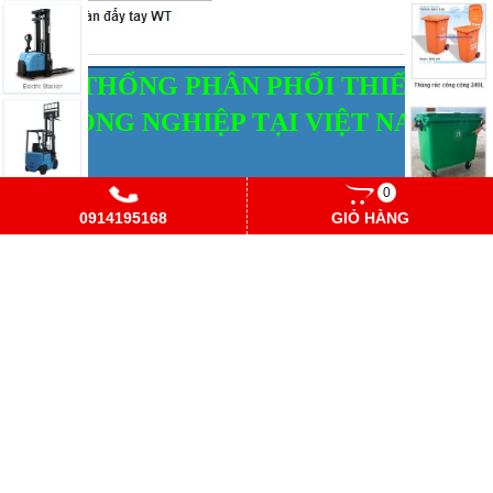
HỆ THỐNG PHÂN PHỐI THIẾT BỊ
CÔNG NGHIỆP TẠI VIỆT NAM
0
CÔNG TY TNHH ĐẦU TƯ THIẾT BỊ CÔNG
0914195168
GIỎ HÀNG
NGHIỆP HÀ NỘI
Tại Hà Nội:
A25, Km14+200 - QL1A, KCN Ngọc Hồi,
Thanh Trì, Hà Nội
ĐT: 04.3861.1669 - 04.3686.5461 Fax:
04.3686.
6643
GPKD Số: 0106415893 do Sở KHĐT TP Hà Nội cấp ngày
06 tháng 01 năm 2014