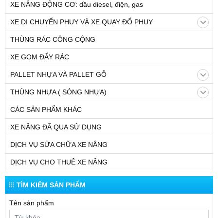
XE NÂNG ĐỘNG CƠ: dầu diesel, điện, gas
XE DI CHUYỂN PHUY VÀ XE QUAY ĐỔ PHUY
THÙNG RÁC CÔNG CỘNG
XE GOM ĐẨY RÁC
PALLET NHỰA VÀ PALLET GỖ
THÙNG NHỰA ( SÓNG NHỰA)
CÁC SẢN PHẨM KHÁC
XE NÂNG ĐÃ QUA SỬ DỤNG
DỊCH VỤ SỬA CHỮA XE NÂNG
DỊCH VỤ CHO THUÊ XE NÂNG
TÌM KIẾM SẢN PHẨM
Tên sản phẩm