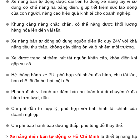
Xe nâng bán tự động được cải tiền từ dòng xe nâng tay vì sử
dụng cơ chế nâng hạ bằng điện, giúp tiết kiệm sức lao động
của con người, nâng cao hiệu quả kinh tế cho doanh nghiệp.
Khung càng nâng chắc chắn, có thể nâng được khối lượng
hàng hóa lên đến vài tấn.
Xe nâng bán tự động sử dụng nguồn điện ắc quy 24V với khả
năng tiêu thụ thấp, không gây tiếng ồn và ô nhiễm môi trường.
Xe được trang bị thêm nút tắt nguồn khẩn cấp, khóa điện khi
gặp sự cố.
Hệ thống bánh xe PU, phù hợp với nhiều địa hình, chịu tải lớn,
hạn chế tối đa hư hại mặt nền.
Phanh định vị bánh xe đảm bảo an toàn khi di chuyển ở địa
hình trơn tượt, dốc.
Chi phí đầu tư hợp lý, phù hợp với tình hình tài chính của
doanh nghiệp.
Chi phí bảo hành bảo dưỡng thấp, phụ tùng dễ thay thế.
=>
Xe nâng điện bán tự động ở Hồ Chí Minh
là thiết bị nâng hạ