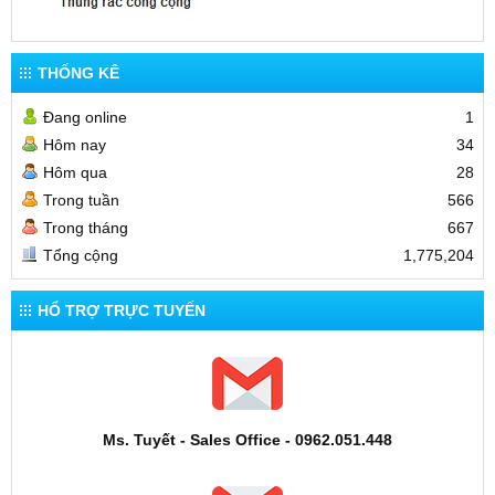
THỐNG KÊ
Đang online
1
Hôm nay
34
Hôm qua
28
Trong tuần
566
Trong tháng
667
Tổng cộng
1,775,204
HỔ TRỢ TRỰC TUYẾN
Ms. Tuyết - Sales Office - 0962.051.448