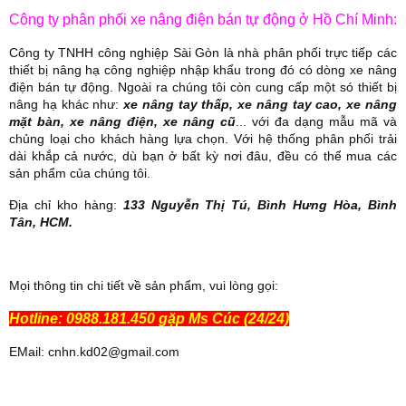
Công ty phân phối xe nâng điện bán tự động ở Hồ Chí Minh:
Công ty TNHH công nghiệp Sài Gòn là nhà phân phối trực tiếp các
thiết bị nâng hạ công nghiệp nhập khẩu trong đó có dòng xe nâng
điện bán tự động. Ngoài ra chúng tôi còn cung cấp một só thiết bị
nâng hạ khác như:
xe nâng tay thấp, xe nâng tay cao, xe nâng
mặt bàn, xe nâng điện, xe nâng cũ
... với đa dạng mẫu mã và
chủng loại cho khách hàng lựa chọn. Với hệ thống phân phối trải
dài khắp cả nước, dù bạn ở bất kỳ nơi đâu, đều có thể mua các
sản phẩm của chúng tôi.
Địa chỉ kho hàng:
133 Nguyễn Thị Tú, Bình Hưng Hòa, Bình
Tân, HCM.
Mọi thông tin chi tiết về sản phẩm, vui lòng gọi:
Hotline: 0988.181.450 gặp Ms Cúc (24/24)
EMail: cnhn.kd02@gmail.com