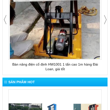
Bàn nâng điện cố định HW1001 1 tấn cao 1m hàng Đài
Bàn 
Loan, giá tốt
SẢN PHẨM HOT