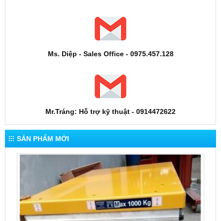
Ms. Diệp - Sales Office - 0975.457.128
Mr.Tráng: Hỗ trợ kỹ thuật - 0914472622
SẢN PHẨM MỚI