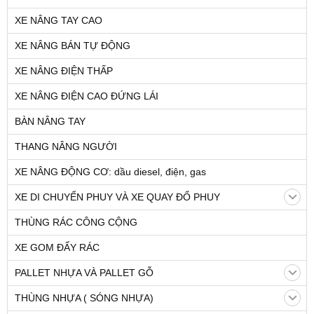
XE NÂNG TAY CAO
XE NÂNG BÁN TỰ ĐỘNG
XE NÂNG ĐIỆN THẤP
XE NÂNG ĐIỆN CAO ĐỨNG LÁI
BÀN NÂNG TAY
THANG NÂNG NGƯỜI
XE NÂNG ĐỘNG CƠ: dầu diesel, điện, gas
XE DI CHUYỂN PHUY VÀ XE QUAY ĐỔ PHUY
THÙNG RÁC CÔNG CỘNG
XE GOM ĐẨY RÁC
PALLET NHỰA VÀ PALLET GỖ
THÙNG NHỰA ( SÓNG NHỰA)