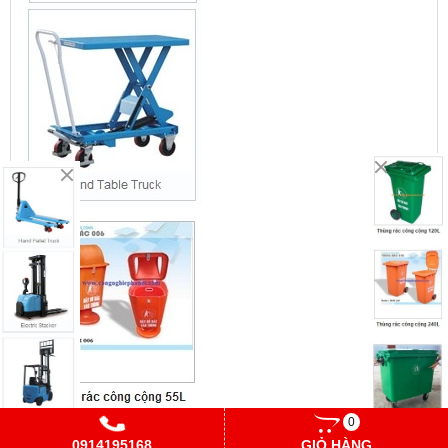
0
0914195168
GIỎ HÀNG