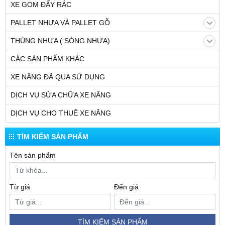
XE GOM ĐẨY RÁC
PALLET NHỰA VÀ PALLET GỖ
THÙNG NHỰA ( SÓNG NHỰA)
CÁC SẢN PHẨM KHÁC
XE NÂNG ĐÃ QUA SỬ DỤNG
DỊCH VỤ SỬA CHỮA XE NÂNG
DỊCH VỤ CHO THUÊ XE NÂNG
TÌM KIẾM SẢN PHẨM
Tên sản phẩm
Từ giá
Đến giá
TÌM KIẾM SẢN PHẨM