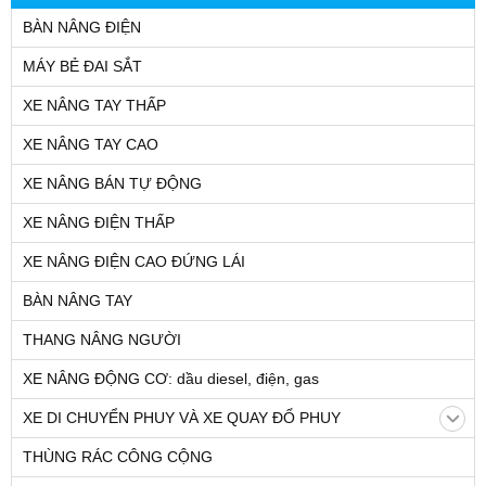
BÀN NÂNG ĐIỆN
MÁY BẺ ĐAI SẮT
XE NÂNG TAY THẤP
XE NÂNG TAY CAO
XE NÂNG BÁN TỰ ĐỘNG
XE NÂNG ĐIỆN THẤP
XE NÂNG ĐIỆN CAO ĐỨNG LÁI
BÀN NÂNG TAY
THANG NÂNG NGƯỜI
XE NÂNG ĐỘNG CƠ: dầu diesel, điện, gas
XE DI CHUYỂN PHUY VÀ XE QUAY ĐỔ PHUY
THÙNG RÁC CÔNG CỘNG