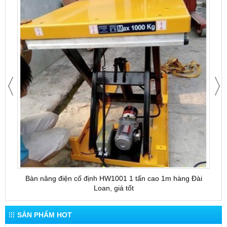
Bàn nâng điện cố định HW1001 1 tấn cao 1m hàng Đài
Bàn 
Loan, giá tốt
SẢN PHẨM HOT