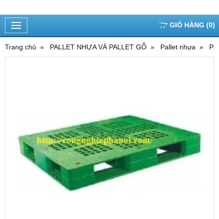
GIỎ HÀNG
(
0
)
Trang chủ
PALLET NHỰA VÀ PALLET GỖ
Pallet nhựa
Pa