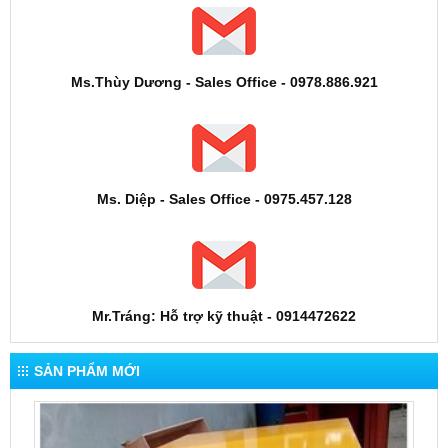
Ms.Thùy Dương - Sales Office - 0978.886.921
Ms. Diệp - Sales Office - 0975.457.128
Mr.Tráng: Hỗ trợ kỹ thuật - 0914472622
SẢN PHẨM MỚI