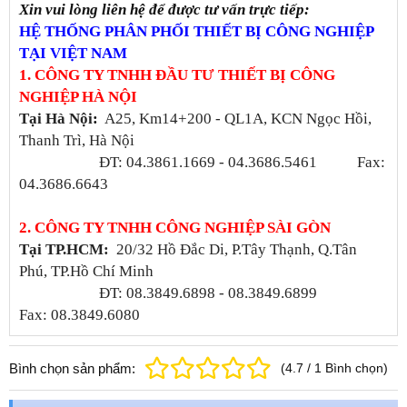
Xin vui lòng liên hệ để được tư vấn trực tiếp:
HỆ THỐNG PHÂN PHỐI THIẾT BỊ CÔNG NGHIỆP
TẠI VIỆT NAM
1. CÔNG TY TNHH ĐẦU TƯ THIẾT BỊ CÔNG
NGHIỆP HÀ NỘI
Tại Hà Nội
:
A25, Km14+200 - QL1A, KCN Ngọc Hồi,
Thanh Trì, Hà Nội
ĐT: 04.3861.1669 - 04.3686.5461 Fax:
04.3686.6643
2. CÔNG TY TNHH CÔNG NGHIỆP SÀI GÒN
Tại TP.HCM:
20/32 Hồ Đắc Di, P.Tây Thạnh, Q.Tân
Phú, TP.Hồ Chí Minh
ĐT: 08.3849.6898 - 08.3849.6899
Fax: 08.3849.6080
Bình chọn sản phẩm:
(
4.7
/
1
Bình chọn
)