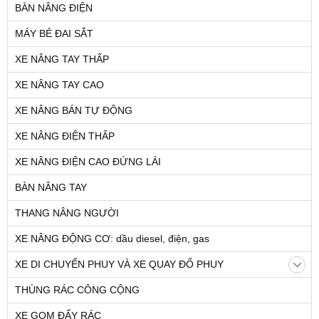
BÀN NÂNG ĐIỆN
MÁY BẺ ĐAI SẮT
XE NÂNG TAY THẤP
XE NÂNG TAY CAO
XE NÂNG BÁN TỰ ĐỘNG
XE NÂNG ĐIỆN THẤP
XE NÂNG ĐIỆN CAO ĐỨNG LÁI
BÀN NÂNG TAY
THANG NÂNG NGƯỜI
XE NÂNG ĐỘNG CƠ: dầu diesel, điện, gas
XE DI CHUYỂN PHUY VÀ XE QUAY ĐỔ PHUY
THÙNG RÁC CÔNG CỘNG
XE GOM ĐẨY RÁC