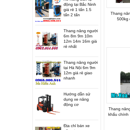
động tại Bắc Ninh
giá rẻ 1 tấn 1.5
Thang nân
tấn 2 tấn
500kg 
Thang nâng người
6m 8m 9m 10m
12m 14m 16m giá
rẻ nhất
Thang nâng người
tại Hà Nội 6m 9m
12m giá rẻ giao
nhanh
Hướng dẫn sử
dụng xe nâng
động cơ
Thang nân
khẩu chính 
Địa chỉ bán xe