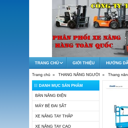
TRANG CHỦ
GIỚI THIỆU
HƯỚNG DẪ
Trang chủ
THANG NÂNG NGƯỜI
Thang nâ
DANH MỤC SẢN PHẨM
BÀN NÂNG ĐIỆN
MÁY BẺ ĐAI SẮT
XE NÂNG TAY THẤP
XE NÂNG TAY CAO