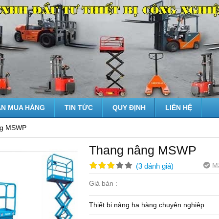
N MUA HÀNG
TIN TỨC
QUY ĐỊNH
LIÊN HỆ
ng MSWP
Thang nâng MSWP
M
(
3
đánh giá
)
Giá bán :
Thiết bị nâng hạ hàng chuyên nghiệp