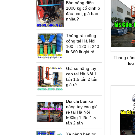
Bàn nâng điện
ứng lái T12
Xe nâng điện cao đứng lái
Xe nâng dầu Nexen -
1000 kg cố định ở
es
D12/16 Series
U.K(G7)
đâu bán, giá bao
nhiêu?
Thùng rác công
cộng tại Hà Nội
100 lít 120 lít 240
 bánh UK(G7)
lít 660 lít giá rẻ
Thang nâng người SWP
Thang nân
lượ
Giá xe nâng tay
cao tại Hà Nội 1
tấn 1.5 tấn 2 tấn
giá rẻ.
Địa chỉ bán xe
Bàn nâng điện cao ELT
nâng tay cao giá
rẻ tại Hà Nội
500kg 1 tấn 1.5
tấn 2 tấn
Xe nâng bán tự