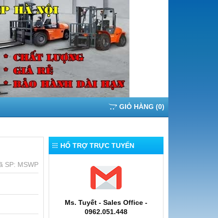
GIỎ HÀNG
(
0
)
HỔ TRỢ TRỰC TUYẾN
ã SP:
MSWP
Ms. Tuyết - Sales Office -
0962.051.448