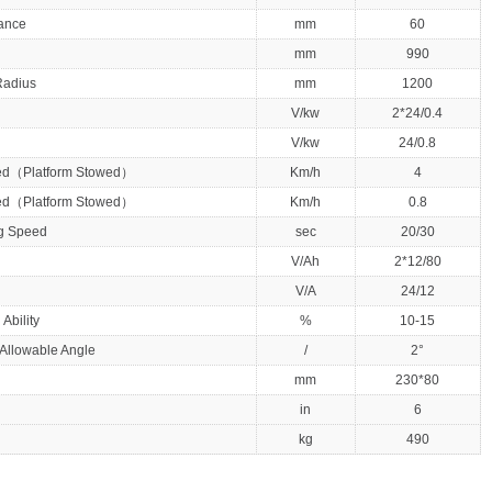
ance
mm
60
mm
990
Radius
mm
1200
V/kw
2*24/0.4
V/kw
24/0.8
ed
（
Platform Stowed
）
Km/h
4
ed
（
Platform Stowed
）
Km/h
0.8
ng Speed
sec
20/30
V/Ah
2*12/80
V/A
24/12
Ability
%
10-15
Allowable Angle
/
2°
mm
230*80
in
6
kg
490