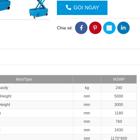
GỌI NGAY
Chia sẻ:
Item/Type
MSWP
acity
kg
240
 Height
mm
5000
Height
mm
3000
h
mm
1180
mm
760
t
mm
1830
mm
1170*600