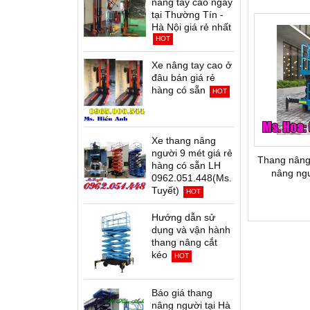
nâng tay cao ngay
tại Thường Tín -
Hà Nội giá rẻ nhất
HOT
Xe nâng tay cao ở
đâu bán giá rẻ
hàng có sẵn
HOT
Xe thang nâng
người 9 mét giá rẻ
Thang nâng
hàng có sẵn LH
nâng ngư
0962.051.448(Ms.
Tuyết)
HOT
Hướng dẫn sử
dụng và vận hành
thang nâng cắt
kéo
HOT
Báo giá thang
nâng người tại Hà