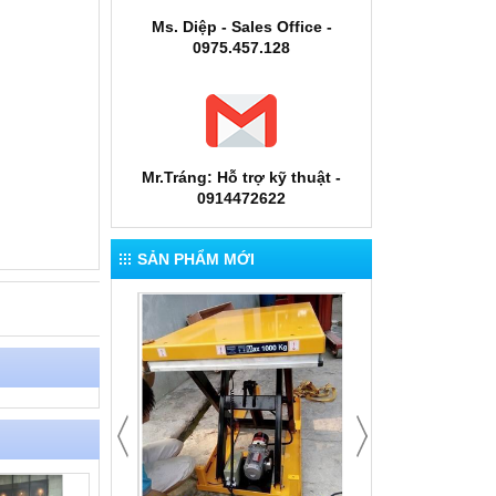
Ms. Diệp - Sales Office -
0975.457.128
Mr.Tráng: Hỗ trợ kỹ thuật -
0914472622
SẢN PHẨM MỚI