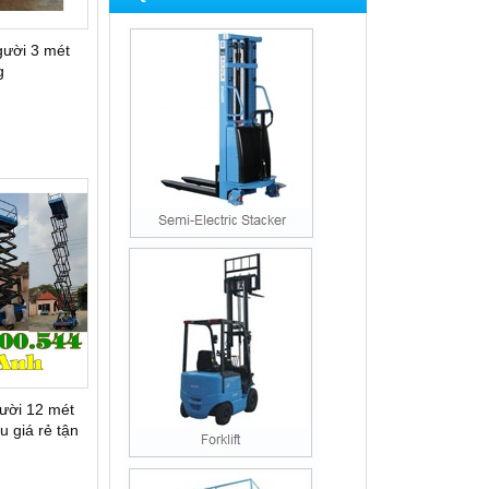
ười 3 mét
g
ười 12 mét
u giá rẻ tận