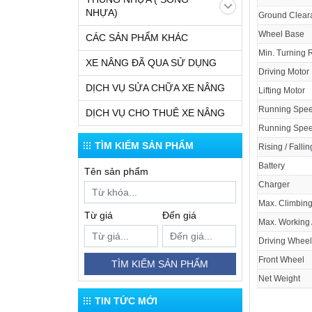
NHỰA)
Ground Clear
Wheel Base
CÁC SẢN PHẨM KHÁC
Min. Turning 
XE NÂNG ĐÃ QUA SỬ DỤNG
Driving Motor
DỊCH VỤ SỬA CHỮA XE NÂNG
Lifting Motor
Running Spe
DỊCH VỤ CHO THUÊ XE NÂNG
Running Spe
TÌM KIẾM SẢN PHẨM
Rising / Falli
Battery
Tên sản phẩm
Charger
Max. Climbing 
Từ giá
Đến giá
Max. Working 
Driving Wheel
Front Wheel
TÌM KIẾM SẢN PHẨM
Net Weight
TIN TỨC MỚI