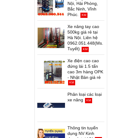
Nội, Hải Phòng,
Bắc Ninh, Vĩnh
Phúc.
KM
Xe nâng tay cao
500kg giá rẻ tại
Hà Nội. Liên hệ
0962.051.448(Ms.
Tuyết)
KM
Xe điện cao cao
đứng lái 1.5 tấn
cao 3m hàng OPK
- Nhật Bản giá rẻ
KM
Phân loại các loại
xe nâng
KM
Thông tin tuyển
dụng NV Kinh