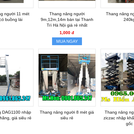
g người 11 mét
Thang nâng người
Thang nâng ng
có buồng lái
9m,12m,14m bán tại Thanh
240k
Trì Hà Nội giá rẻ nhất
1,000 đ
MUA NGAY
g DAG1100 nhập
Thang nâng người 8 mét giá
Thang nâng ng
hãng, giá siêu rẻ
siêu rẻ
ziczac nhập khẩ
gốc