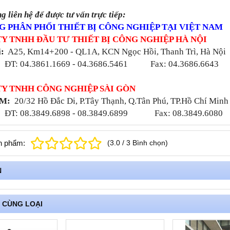
ng liên hệ để được tư vấn trực tiếp:
 PHÂN PHỐI THIẾT BỊ CÔNG NGHIỆP TẠI VIỆT NAM
TY TNHH ĐẦU TƯ THIẾT BỊ CÔNG NGHIỆP HÀ NỘI
i
:
A25, Km14+200 - QL1A, KCN Ngọc Hồi, Thanh Trì, Hà Nội
3861.1669 - 04.3686.5461 Fax: 04.3686.6643
TY TNHH CÔNG NGHIỆP SÀI GÒN
CM:
20/32 Hồ Đắc Di, P.Tây Thạnh, Q.Tân Phú, TP.Hồ Chí Minh
3849.6898 - 08.3849.6899 Fax: 08.3849.6080
n phẩm:
(
3.0
/
3
Bình chọn
)
N
 CÙNG LOẠI