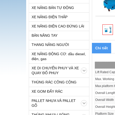
XE NÂNG BÁN TỰ ĐỘNG
XE NÂNG ĐIỆN THẤP
XE NÂNG ĐIỆN CAO ĐỨNG LÁI
BÀN NÂNG TAY
THANG NÂNG NGƯỜI
Chi tiết
XE NÂNG ĐỘNG CƠ: dầu diesel,
điện, gas
XE DI CHUYỂN PHUY VÀ XE
Lift Rated Cap
QUAY ĐỔ PHUY
Max. Working
THÙNG RÁC CÔNG CỘNG
Max.platform 
XE GOM ĐẨY RÁC
Overall Lengt
Overall Width
PALLET NHỰA VÀ PALLET
GỖ
Overall Heigh
Platform Size
THÙNG NHỰA ( SÓNG