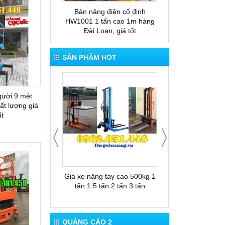
 tay thấp gắn cân
Bàn nâng điện cố định
Bàn nâng thủy lực
ESP20
HW1001 1 tấn cao 1m hàng
nâng cao 1.5m xuất
Đài Loan, giá tốt
Loan
SẢN PHẨM HOT
ời 9 mét
t lượng giá
́t
 cho thuê xe nâng
Giá xe nâng tay cao 500kg 1
Thùng rác 12
tấn 1.5 tấn 2 tấn 3 tấn
QUẢNG CÁO 2