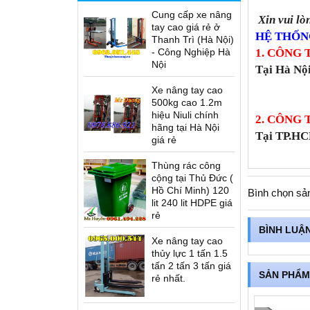
Cung cấp xe nâng
Xin vui lò
tay cao giá rẻ ở
HỆ THỐNG
Thanh Trì (Hà Nội)
1. CÔNG 
- Công Nghiệp Hà
Nội
Tại Hà Nộ
ĐT: 04.
Xe nâng tay cao
500kg cao 1.2m
hiệu Niuli chính
2. CÔNG 
hãng tại Hà Nội
Tại TP.H
giá rẻ
ĐT: 08.
Thùng rác công
cộng tại Thủ Đức (
Hồ Chí Minh) 120
Bình chọn sả
lit 240 lit HDPE giá
rẻ
BÌNH LUẬ
Xe nâng tay cao
thủy lực 1 tấn 1.5
tấn 2 tấn 3 tấn giá
SẢN PHẨM
rẻ nhất.