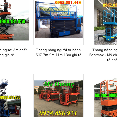
Xe nâng điện 4 bánh UK(G7)
Xe nâng tay bậc thang SLP
Xe nâng
g người 3m chất
Thang nâng người tự hành
Thang nâng ngư
ng giá rẻ
SJZ 7m 9m 11m 13m giá rẻ
Bestmax - Mỹ chấ
rẻ nhâ
Thang nâng AOP20
Bàn nâng điện thấp ECL
Dịch vụ