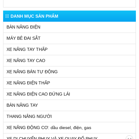
DANH MỤC SẢN PHẨM
BÀN NÂNG ĐIỆN
MÁY BẺ ĐAI SẮT
XE NÂNG TAY THẤP
XE NÂNG TAY CAO
XE NÂNG BÁN TỰ ĐỘNG
XE NÂNG ĐIỆN THẤP
XE NÂNG ĐIỆN CAO ĐỨNG LÁI
BÀN NÂNG TAY
THANG NÂNG NGƯỜI
XE NÂNG ĐỘNG CƠ: dầu diesel, điện, gas
XE DI CHUYỂN PHUY VÀ XE QUAY ĐỔ PHUY