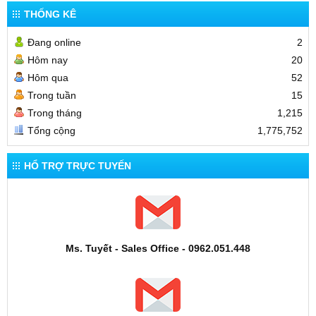
THỐNG KÊ
Đang online
2
Hôm nay
20
Hôm qua
52
Trong tuần
15
Trong tháng
1,215
Tổng cộng
1,775,752
HỔ TRỢ TRỰC TUYẾN
Ms. Tuyết - Sales Office - 0962.051.448