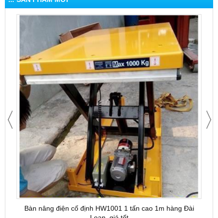
Bàn nâng điện cố định HW1001 1 tấn cao 1m hàng Đài
Bàn 
Loan, giá tốt