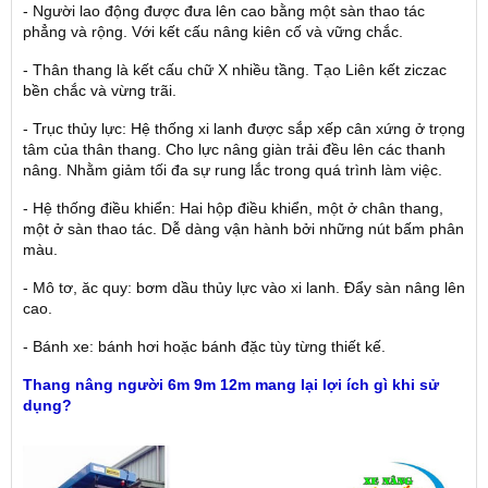
- Người lao động được đưa lên cao bằng một sàn thao tác
phẳng và rộng. Với kết cấu nâng kiên cố và vững chắc.
- Thân thang là kết cấu chữ X nhiều tầng. Tạo Liên kết ziczac
bền chắc và vừng trãi.
- Trục thủy lực: Hệ thống xi lanh được sắp xếp cân xứng ở trọng
tâm của thân thang. Cho lực nâng giàn trải đều lên các thanh
nâng. Nhằm giảm tối đa sự rung lắc trong quá trình làm việc.
- Hệ thống điều khiển: Hai hộp điều khiển, một ở chân thang,
một ở sàn thao tác. Dễ dàng vận hành bởi những nút bấm phân
màu.
- Mô tơ, ăc quy: bơm dầu thủy lực vào xi lanh. Đẩy sàn nâng lên
cao.
- Bánh xe: bánh hơi hoặc bánh đặc tùy từng thiết kế.
Thang nâng người 6m 9m 12m mang lại lợi ích gì khi sử
dụng?