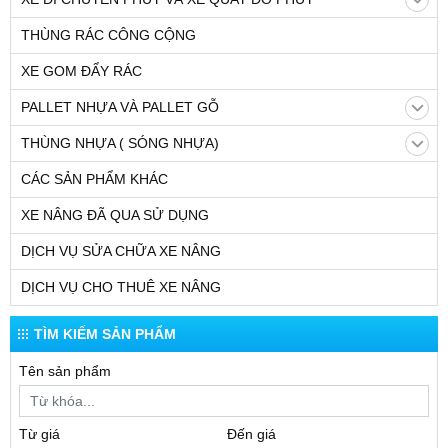
THÙNG RÁC CÔNG CỘNG
XE GOM ĐẨY RÁC
PALLET NHỰA VÀ PALLET GỖ
THÙNG NHỰA ( SÓNG NHỰA)
CÁC SẢN PHẨM KHÁC
XE NÂNG ĐÃ QUA SỬ DỤNG
DỊCH VỤ SỬA CHỮA XE NÂNG
DỊCH VỤ CHO THUÊ XE NÂNG
TÌM KIẾM SẢN PHẨM
Tên sản phẩm
Từ giá
Đến giá