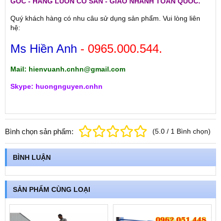
GỐC - HÀNG LUÔN CÓ SẴN - GIAO NHANH TOÀN QUỐC.
Quý khách hàng có nhu câu sử dụng sản phẩm. Vui lòng liên
hệ:
Ms Hiền Anh
- 0965.000.544.
Mail: hienvuanh.cnhn@gmail.com
Skype: huongnguyen.cnhn
Bình chọn sản phẩm:
(
5.0
/
1
Bình chọn
)
BÌNH LUẬN
SẢN PHẨM CÙNG LOẠI