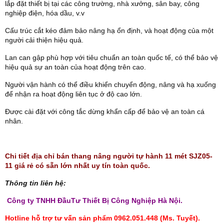
lắp đặt thiết bị tại các công trường, nhà xưởng, sân bay, công
nghiệp điện, hóa dầu, v.v
Cấu trúc cắt kéo đảm bảo nâng hạ ổn định, và hoạt động của một
người cải thiện hiệu quả.
Lan can gập phù hợp với tiêu chuẩn an toàn quốc tế, có thể bảo vệ
hiệu quả sự an toàn của hoạt động trên cao.
Người vận hành có thể điều khiển chuyển động, nâng và hạ xuống
để nhận ra hoạt động liên tục ở độ cao lớn.
Được cài đặt với công tắc dừng khẩn cấp để bảo vệ an toàn cá
nhân.
Chi tiết địa chỉ bán thang nâng người tự hành 11 mét SJZ05-
11 giá rẻ có sẵn lớn nhất uy tín toàn quốc.
Thông tin liên hệ:
Công ty TNHH ĐầuTư Thiết Bị Công Nghiệp Hà Nội.
Hotline hỗ trợ tư vấn sản phẩm 0962.051.448 (Ms. Tuyết).