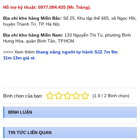
Hỗ trợ kỹ thuật: 0977.094.435 (Mr. Tráng).
Địa chỉ kho hàng Miền Bắc:
Số 25, Khu tập thể 665, xã Ngọc Hồi,
huyện Thanh Trì, TP. Hà Nội.
Địa chỉ kho hàng Miền Nam:
133 Nguyễn Thị Tú, phường Bình
Hưng Hòa, quận Bình Tân, TP.HCM.
=>>> Xem thêm
thang nâng người tự hành SJZ 7m 9m
11m 13m giá rẻ
.
Bình chọn của bạn:
(
1.0
/
2
Bình chọn
)
BÌNH LUẬN
TIN TỨC LIÊN QUAN