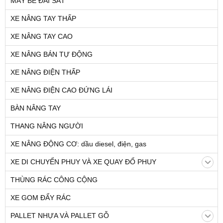
MÁY BẺ ĐAI SẮT
XE NÂNG TAY THẤP
XE NÂNG TAY CAO
XE NÂNG BÁN TỰ ĐỘNG
XE NÂNG ĐIỆN THẤP
XE NÂNG ĐIỆN CAO ĐỨNG LÁI
BÀN NÂNG TAY
THANG NÂNG NGƯỜI
XE NÂNG ĐỘNG CƠ: dầu diesel, điện, gas
XE DI CHUYỂN PHUY VÀ XE QUAY ĐỔ PHUY
THÙNG RÁC CÔNG CỘNG
XE GOM ĐẨY RÁC
PALLET NHỰA VÀ PALLET GỖ