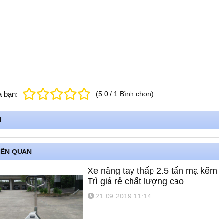
a bạn:
(
5.0
/
1
Bình chọn
)
N
IÊN QUAN
Xe nâng tay thấp 2.5 tấn mạ kẽm
Trì giá rẻ chất lượng cao
21-09-2019 11:14