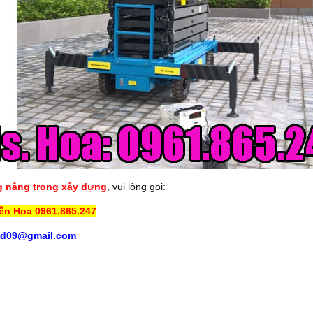
g nâng trong xây dựng
, vui lòng gọi:
ễn Hoa 0961.865.247
kd09@gmail.com