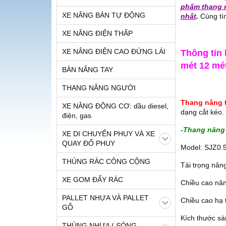
phẩm thang n
XE NÂNG BÁN TỰ ĐỘNG
nhất
.
Cùng tìm
XE NÂNG ĐIỆN THẤP
XE NÂNG ĐIỆN CAO ĐỨNG LÁI
Thông tin 
mét 12 mé
BÀN NÂNG TAY
THANG NÂNG NGƯỜI
Thang nâng 
XE NÂNG ĐỘNG CƠ: dầu diesel,
dạng cắt kéo.
điện, gas
-Thang nâng
XE DI CHUYỂN PHUY VÀ XE
QUAY ĐỔ PHUY
Model: SJZ0.
THÙNG RÁC CÔNG CỘNG
Tải trọng nân
XE GOM ĐẨY RÁC
Chiều cao nâ
PALLET NHỰA VÀ PALLET
Chiều cao hạ
GỖ
Kích thước s
THÙNG NHỰA ( SÓNG