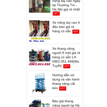
nâng tay cao ngay
tại Thường Tín -
Hà Nội giá rẻ nhất
HOT
Xe nâng tay cao ở
đâu bán giá rẻ
hàng có sẵn
HOT
Xe thang nâng
người 9 mét giá rẻ
hàng có sẵn LH
0962.051.448(Ms.
Tuyết)
HOT
Hướng dẫn sử
dụng và vận hành
thang nâng cắt
kéo
HOT
Báo giá thang
nâng người tại Hà