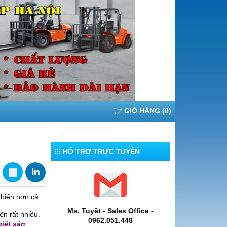
GIỎ HÀNG
(
0
)
HỔ TRỢ TRỰC TUYẾN
biến hơn cả.
Ms. Tuyết - Sales Office -
ên rất nhiều.
0962.051.448
iết sản