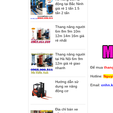
động tại Bắc Ninh
giá rẻ 1 tấn 1.5
tấn 2 tấn
Thang nâng người
6m 8m 9m 10m
12m 14m 16m giá
rẻ nhất
Thang nâng người
tại Hà Nội 6m 9m
12m giá rẻ giao
Để mua
than
nhanh
Hotline:
Nguy
Hướng dẫn sử
Email:
cnhn.
dụng xe nâng
động cơ
Địa chỉ bán xe