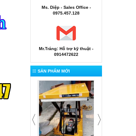
Ms. Diệp - Sales Office -
0975.457.128
Mr.Tráng: Hỗ trợ kỹ thuật -
0914472622
SẢN PHẨM MỚI