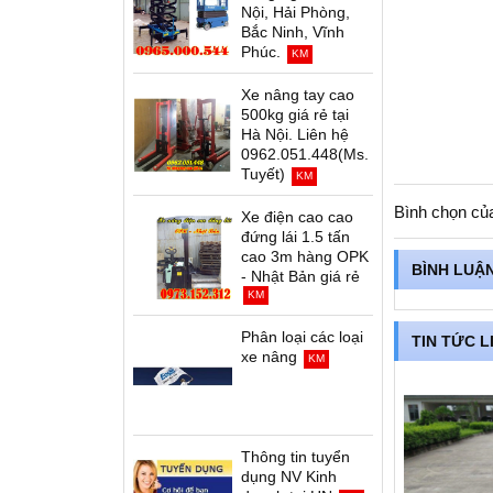
Nội, Hải Phòng,
Bắc Ninh, Vĩnh
Phúc.
KM
Xe nâng tay cao
500kg giá rẻ tại
Hà Nội. Liên hệ
0962.051.448(Ms.
Tuyết)
KM
Bình chọn củ
Xe điện cao cao
đứng lái 1.5 tấn
cao 3m hàng OPK
BÌNH LUẬ
- Nhật Bản giá rẻ
KM
Phân loại các loại
TIN TỨC L
xe nâng
KM
Thông tin tuyển
dụng NV Kinh