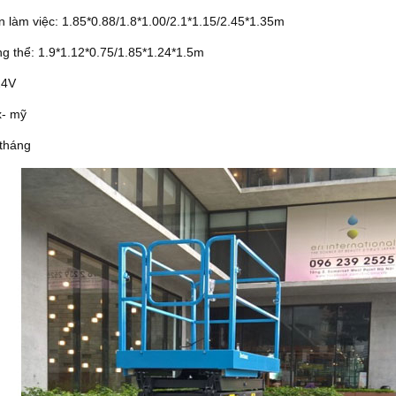
Xe nâng điện 4 bánh UK(G7)
Xe nâng tay bậc thang SLP
Xe nâng
n làm việc: 1.85*0.88/1.8*1.00/2.1*1.15/2.45*1.35m
ng thể: 1.9*1.12*0.75/1.85*1.24*1.5m
24V
x- mỹ
 tháng
Thang nâng AOP20
Bàn nâng điện thấp ECL
Dịch vụ