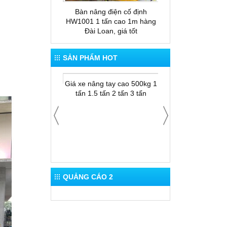
 tay thấp gắn cân
Bàn nâng điện cố định
Bàn nâng thủy lực
ESP20
HW1001 1 tấn cao 1m hàng
nâng cao 1.5m xuất
Đài Loan, giá tốt
Loan
SẢN PHẨM HOT
 cho thuê xe nâng
Thùng rác 12
Giá xe nâng tay cao 500kg 1
tấn 1.5 tấn 2 tấn 3 tấn
QUẢNG CÁO 2