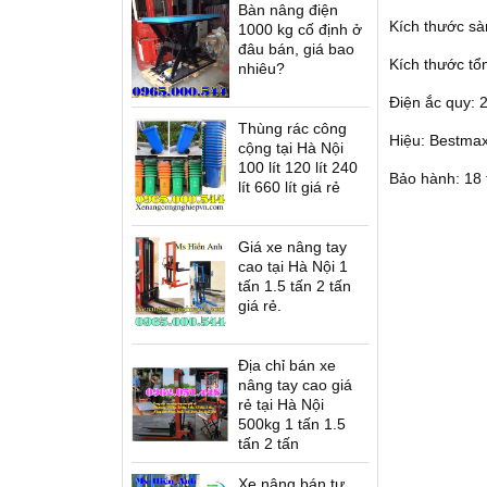
Bàn nâng điện
ứng lái T12
Xe nâng điện cao đứng lái
Xe nâng dầu Nexen -
Kích thước sà
1000 kg cố định ở
es
D12/16 Series
U.K(G7)
đâu bán, giá bao
Kích thước tổ
nhiêu?
Điện ắc quy: 
Thùng rác công
Hiệu: Bestma
cộng tại Hà Nội
100 lít 120 lít 240
Bảo hành: 18
lít 660 lít giá rẻ
Thang nâng người SWP
Bàn nâng điện cao ELT
 bánh UK(G7)
Giá xe nâng tay
cao tại Hà Nội 1
tấn 1.5 tấn 2 tấn
giá rẻ.
Địa chỉ bán xe
nâng tay cao giá
rẻ tại Hà Nội
500kg 1 tấn 1.5
tấn 2 tấn
Xe nâng bán tự