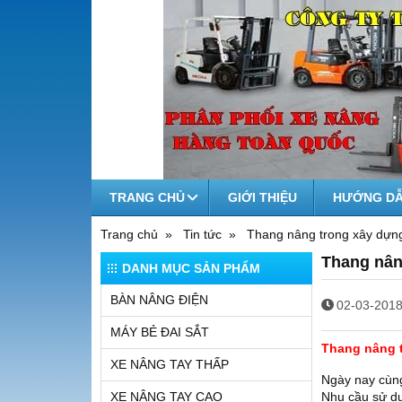
TRANG CHỦ
GIỚI THIỆU
HƯỚNG DẪ
Trang chủ
Tin tức
Thang nâng trong xây dựng
Thang nân
DANH MỤC SẢN PHẨM
BÀN NÂNG ĐIỆN
02-03-2018
MÁY BẺ ĐAI SẮT
Thang nâng t
XE NÂNG TAY THẤP
Ngày nay cùng
XE NÂNG TAY CAO
Nhu cầu sử dụ