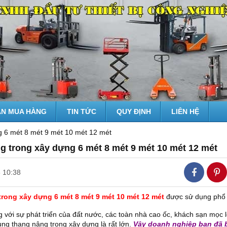
N MUA HÀNG
TIN TỨC
QUY ĐỊNH
LIÊN HỆ
 6 mét 8 mét 9 mét 10 mét 12 mét
g trong xây dựng 6 mét 8 mét 9 mét 10 mét 12 mét
 10:38
rong xây dựng 6 mét 8 mét 9 mét 10 mét 12 mét
được sử dụng phổ 
 với sự phát triển của đất nước, các toàn nhà cao ốc, khách sạn mọc l
ng thang nâng trong xây dựng là rất lớn.
Vậy doanh nghiệp bạn đã b