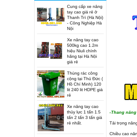
Cung cấp xe nâng
tay cao giá rẻ ở
Thanh Trì (Hà Nội)
- Công Nghiệp Hà
Nội
Xe nâng tay cao
500kg cao 1.2m
hiệu Niuli chính
hãng tại Hà Nội
giá rẻ
Thùng rác công
cộng tại Thủ Đức (
Hồ Chí Minh) 120
lit 240 lit HDPE giá
rẻ
Xe nâng tay cao
thủy lực 1 tấn 1.5
-Thang nâng 
tấn 2 tấn 3 tấn giá
rẻ nhất.
Tải trọng nân
Chiều cao nân