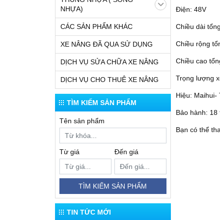
NHỰA)
Điện: 48V
CÁC SẢN PHẨM KHÁC
Chiều dài tổ
Chiều rộng t
XE NÂNG ĐÃ QUA SỬ DỤNG
Chiều cao tổ
DỊCH VỤ SỬA CHỮA XE NÂNG
Trọng lượng 
DỊCH VỤ CHO THUÊ XE NÂNG
Hiệu: Maihui-
TÌM KIẾM SẢN PHẨM
Bảo hành: 18
Tên sản phẩm
Bạn có thể t
Từ giá
Đến giá
TÌM KIẾM SẢN PHẨM
TIN TỨC MỚI