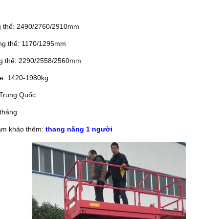
ng thể: 2490/2760/2910mm
ổng thể: 1170/1295mm
ng thể: 2290/2558/2560mm
xe: 1420-1980kg
 Trung Quốc
 tháng
ham khảo thêm:
thang nâng 1 người