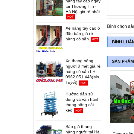
nâng tay cao ngay
tại Thường Tín -
Hà Nội giá rẻ nhất
HOT
Bình chọn sả
Xe nâng tay cao ở
đâu bán giá rẻ
hàng có sẵn
HOT
BÌNH LUẬ
Xe thang nâng
SẢN PHẨM
người 9 mét giá rẻ
hàng có sẵn LH
0962.051.448(Ms.
Tuyết)
HOT
Hướng dẫn sử
dụng và vận hành
thang nâng cắt
kéo
HOT
Báo giá thang
nâng người tại Hà
Thang nân