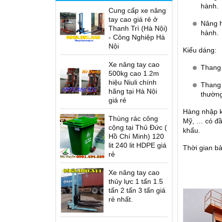
hành.
Cung cấp xe nâng
tay cao giá rẻ ở
Nâng h
Thanh Trì (Hà Nội)
hành.
- Công Nghiệp Hà
Nội
Kiểu dáng:
Xe nâng tay cao
Thang 
500kg cao 1.2m
hiệu Niuli chính
Thang 
hãng tại Hà Nội
thường
giá rẻ
Hàng nhập k
Thùng rác công
Mỹ, … có đầ
cộng tại Thủ Đức (
khẩu.
Hồ Chí Minh) 120
ứng lái T12
lit 240 lit HDPE giá
Thời gian bả
es
rẻ
Xe nâng điện cao đứng lái
D12/16 Series
Xe nâng tay cao
thủy lực 1 tấn 1.5
tấn 2 tấn 3 tấn giá
rẻ nhất.