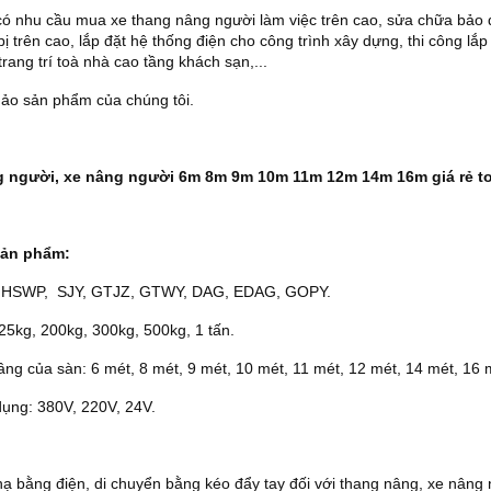
ó nhu cầu mua xe thang nâng người làm việc trên cao, sửa chữa bảo
bị trên cao, lắp đặt hệ thống điện cho công trình xây dựng, thi công lắp
rang trí toà nhà cao tầng khách sạn,...
ảo sản phẩm của chúng tôi.
 người, xe nâng người 6m 8m 9m 10m 11m 12m 14m 16m giá rẻ t
sản phẩm:
,HSWP, SJY, GTJZ, GTWY, DAG, EDAG, GOPY.
25kg, 200kg, 300kg, 500kg, 1 tấn.
ng của sàn: 6 mét, 8 mét, 9 mét, 10 mét, 11 mét, 12 mét, 14 mét, 16 
dụng: 380V, 220V, 24V.
ạ bằng điện, di chuyển bằng kéo đẩy tay đối với thang nâng, xe nâng 