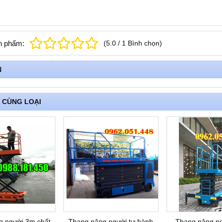
n phẩm:
(
5.0
/
1
Bình chọn
)
N
 CÙNG LOẠI
g người 3m chất
Thang nâng người tự hành
Thang nâng ngư