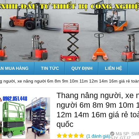
N MUA HÀNG
TIN TỨC
QUY ĐỊNH
LIÊN HỆ
g người, xe nâng người 6m 8m 9m 10m 11m 12m 14m 16m giá rẻ toà
Thang nâng người, xe 
người 6m 8m 9m 10m 
12m 14m 16m giá rẻ to
quốc
Mã SP:
SWP
(
1
đánh giá
)
SJY, GTJZ