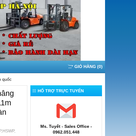
GIỎ HÀNG
(
0
)
n quốc
HỔ TRỢ TRỰC TUYẾN
nâng
11m
àn
Ms. Tuyết - Sales Office -
,HSWP,
0962.051.448