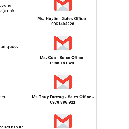
 dưỡng
 đặt nhà
Ms: Huyền - Sales Office -
0961494228
oàn quốc.
Ms. Cúc - Sales Office -
0988.181.450
mét.
Ms.Thùy Dương - Sales Office -
0978.886.921
người bán tự