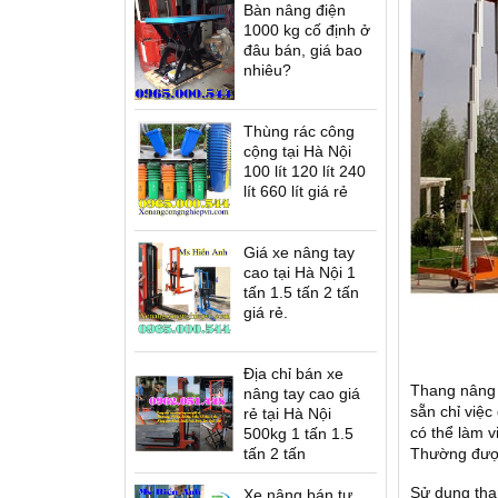
Bàn nâng điện
Xe nâng dầu Nexen -
1000 kg cố định ở
U.K(G7)
đâu bán, giá bao
nhiêu?
Thùng rác công
cộng tại Hà Nội
100 lít 120 lít 240
lít 660 lít giá rẻ
Thang nâng người SWP
 bánh UK(G7)
Giá xe nâng tay
cao tại Hà Nội 1
tấn 1.5 tấn 2 tấn
giá rẻ.
Địa chỉ bán xe
Bàn nâng điện cao ELT
Thang nâng
nâng tay cao giá
sẵn chỉ việc
rẻ tại Hà Nội
có thể làm v
500kg 1 tấn 1.5
tấn 2 tấn
Thường được
Sử dụng than
Xe nâng bán tự