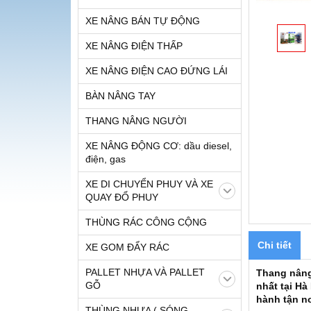
XE NÂNG BÁN TỰ ĐỘNG
XE NÂNG ĐIỆN THẤP
XE NÂNG ĐIỆN CAO ĐỨNG LÁI
BÀN NÂNG TAY
THANG NÂNG NGƯỜI
XE NÂNG ĐỘNG CƠ: dầu diesel,
điện, gas
XE DI CHUYỂN PHUY VÀ XE
QUAY ĐỔ PHUY
THÙNG RÁC CÔNG CỘNG
Chi tiết
XE GOM ĐẨY RÁC
PALLET NHỰA VÀ PALLET
Thang nâng
GỖ
nhất tại Hà
hành tận nơ
THÙNG NHỰA ( SÓNG