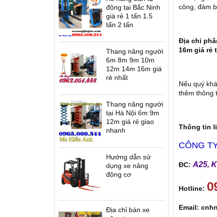
công, đảm bả
động tại Bắc Ninh
giá rẻ 1 tấn 1.5
tấn 2 tấn
Địa chỉ ph
16m giá rẻ 
Thang nâng người
6m 8m 9m 10m
12m 14m 16m giá
rẻ nhất
Nếu quý khác
thêm thông t
Thang nâng người
tại Hà Nội 6m 9m
12m giá rẻ giao
Thông tin l
nhanh
CÔNG TY
Hướng dẫn sử
A25, K
ĐC:
dụng xe nâng
động cơ
0
Hotline:
Email:
cnhn
Địa chỉ bán xe