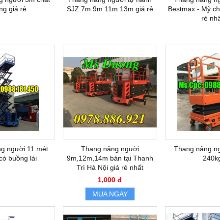
ng giá rẻ
SJZ 7m 9m 11m 13m giá rẻ
Bestmax - Mỹ chấ
rẻ nhâ
g người 11 mét
Thang nâng người
Thang nâng ng
có buồng lái
9m,12m,14m bán tại Thanh
240k
Trì Hà Nội giá rẻ nhất
1,000 đ
MUA NGAY