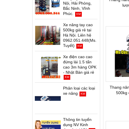
Nội, Hải Phòng,
lượ
Bắc Ninh, Vĩnh
Phúc.
KM
Xe nâng tay cao
500kg giá rẻ tại
Hà Nội. Liên hệ
0962.051.448(Ms.
Tuyết)
KM
Xe điện cao cao
đứng lái 1.5 tấn
cao 3m hàng OPK
- Nhật Bản giá rẻ
KM
Thang nân
Phân loại các loại
500kg 
xe nâng
KM
Thông tin tuyển
dụng NV Kinh