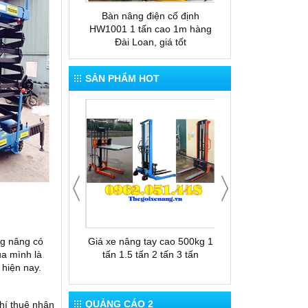
 tay thấp gắn cân
Bàn nâng điện cố định
Bàn nâng thủy lực
ESP20
HW1001 1 tấn cao 1m hàng
nâng cao 1.5m xuất
Đài Loan, giá tốt
Loan
SẢN PHẨM HOT
 cho thuê xe nâng
Giá xe nâng tay cao 500kg 1
Thùng rác 12
g nâng có
tấn 1.5 tấn 2 tấn 3 tấn
ủa mình là
 hiện nay.
QUẢNG CÁO 2
phí thuê nhân