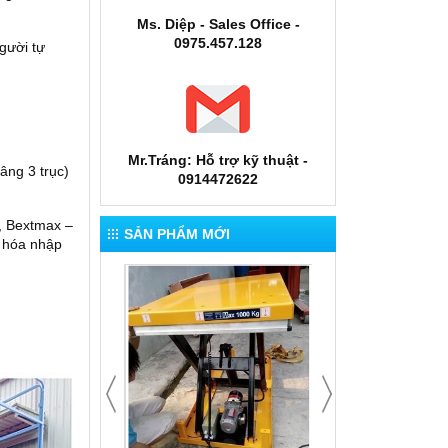
Ms. Diệp - Sales Office -
0975.457.128
gười tự
Mr.Tráng: Hỗ trợ kỹ thuật -
âng 3 trục)
0914472622
, Bextmax –
SẢN PHẨM MỚI
g hóa nhập