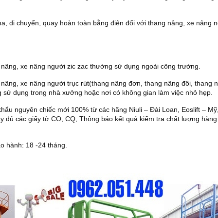
ạ, di chuyển, quay hoàn toàn bằng điện đối với thang nâng, xe nâng n
nâng, xe nâng người zic zac thường sử dụng ngoài công trường.
nâng, xe nâng người trục rút(thang nâng đơn, thang nâng đôi, thang n
 sử dụng trong nhà xưởng hoặc nơi có không gian làm việc nhỏ hẹp.
hẩu nguyên chiếc mới 100% từ các hãng Niuli – Đài Loan, Eoslift – Mỹ
y đủ các giấy tờ CO, CQ, Thông báo kết quả kiểm tra chất lượng hàn
o hành: 18 -24 tháng.