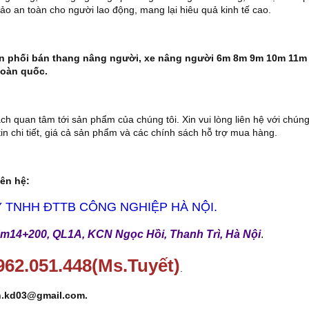
o an toàn cho người lao động, mang lại hiêu quả kinh tế cao.
ân phối bán thang nâng người, xe nâng người 6m 8m 9m 10m 11
toàn quốc.
h quan tâm tới sản phẩm của chúng tôi. Xin vui lòng liên hệ với chúng 
in chi tiết, giá cả sản phẩm và các chính sách hỗ trợ mua hàng.
iên hệ:
 TNHH ĐTTB CÔNG NGHIỆP HÀ NỘI.
m14+200, QL1A, KCN Ngọc Hồi, Thanh Trì, Hà Nội
.
962.051.448(Ms.Tuyết)
.
.kd03@gmail.com.