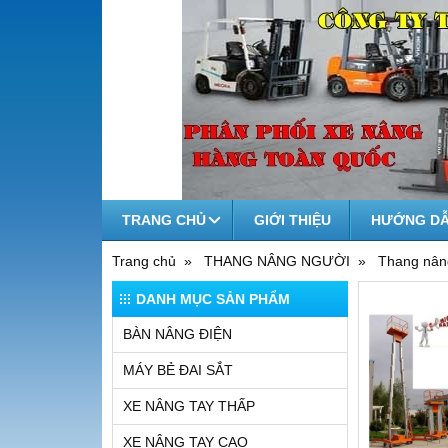
TRANG CHỦ
GIỚI THIỆU
HƯỚNG DẪ
Trang chủ
THANG NÂNG NGƯỜI
Thang nân
DANH MỤC SẢN PHẨM
BÀN NÂNG ĐIỆN
MÁY BẺ ĐAI SẮT
XE NÂNG TAY THẤP
XE NÂNG TAY CAO