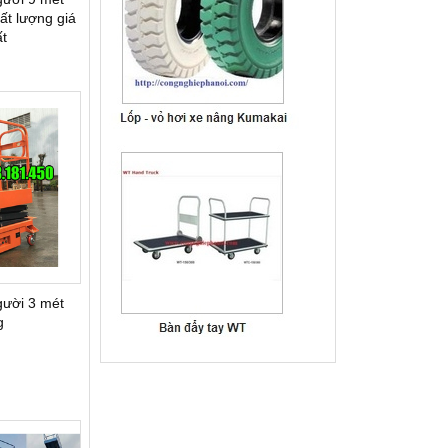
t lượng giá
́t
ười 3 mét
g