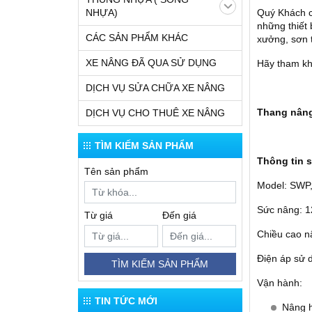
NHỰA)
Quý Khách c
những thiết 
CÁC SẢN PHẨM KHÁC
xưởng, sơn t
XE NÂNG ĐÃ QUA SỬ DỤNG
Hãy tham kh
DỊCH VỤ SỬA CHỮA XE NÂNG
Thang nâng
DỊCH VỤ CHO THUÊ XE NÂNG
TÌM KIẾM SẢN PHẨM
Thông tin 
Tên sản phẩm
Model: SWP
Sức nâng: 1
Từ giá
Đến giá
Chiều cao nâ
Điện áp sử 
TÌM KIẾM SẢN PHẨM
Vận hành:
TIN TỨC MỚI
Nâng h