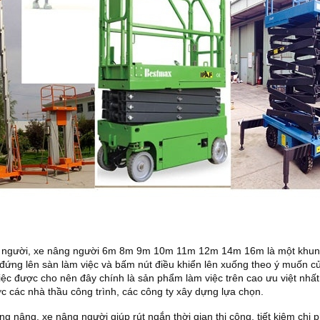
Xe nâng điện 4 bánh UK(G7)
Xe nâng tay bậc thang SLP
Xe nâng
Thang nâng AOP20
Bàn nâng điện thấp ECL
Dịch vụ
 người, xe nâng người 6m 8m 9m 10m 11m 12m 14m 16m là một khun
 đứng lên sàn làm việc và bấm nút điều khiển lên xuống theo ý muốn c
iệc được cho nên đây chính là sản phẩm làm việc trên cao ưu việt nhất
 các nhà thầu công trình, các công ty xây dựng lựa chọn.
g nâng, xe nâng người giúp rút ngắn thời gian thi công, tiết kiệm chi 