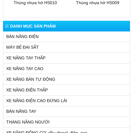
Thùng nhựa hở HS010
Thùng nhựa hở HS009
DANH MỤC SẢN PHẨM
BÀN NÂNG ĐIỆN
MÁY BẺ ĐAI SẮT
XE NÂNG TAY THẤP
XE NÂNG TAY CAO
XE NÂNG BÁN TỰ ĐỘNG
XE NÂNG ĐIỆN THẤP
XE NÂNG ĐIỆN CAO ĐỨNG LÁI
BÀN NÂNG TAY
THANG NÂNG NGƯỜI
XE NÂNG ĐỘNG CƠ: dầu diesel, điện, gas