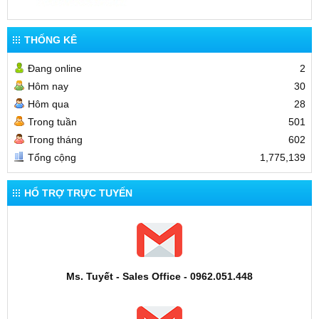
THỐNG KÊ
Đang online
2
Hôm nay
30
Hôm qua
28
Trong tuần
501
Trong tháng
602
Tổng cộng
1,775,139
HỔ TRỢ TRỰC TUYẾN
Ms. Tuyết - Sales Office - 0962.051.448