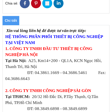
Chia sẻ:
Chi tiết
Xin vui lòng liên hệ để được tư vấn trực tiếp:
HỆ THỐNG PHÂN PHỐI THIẾT BỊ CÔNG NGHIỆP
TẠI VIỆT NAM
1. CÔNG TY TNHH ĐẦU TƯ THIẾT BỊ CÔNG
NGHIỆP HÀ NỘI
Tại Hà Nội
A25, Km14+200 - QL1A, KCN Ngọc Hồi,
:
Thanh Trì, Hà Nội
ĐT: 04.3861.1669 - 04.3686.5461 Fax:
04.3686.6643
2. CÔNG TY TNHH CÔNG NGHIỆP SÀI GÒN
Tại TP.HCM:
20/32 Hồ Đắc Di, P.Tây Thạnh, Q.Tân
Phú, TP.Hồ Chí Minh
ĐT: 08.3849.6898 - 08.3849.6899