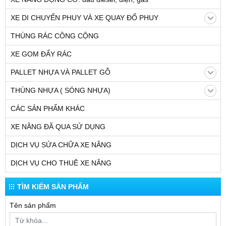
XE DI CHUYỂN PHUY VÀ XE QUAY ĐỔ PHUY
THÙNG RÁC CÔNG CỘNG
XE GOM ĐẨY RÁC
PALLET NHỰA VÀ PALLET GỖ
THÙNG NHỰA ( SÓNG NHỰA)
CÁC SẢN PHẨM KHÁC
XE NÂNG ĐÃ QUA SỬ DỤNG
DỊCH VỤ SỬA CHỮA XE NÂNG
DỊCH VỤ CHO THUÊ XE NÂNG
TÌM KIẾM SẢN PHẨM
Tên sản phẩm