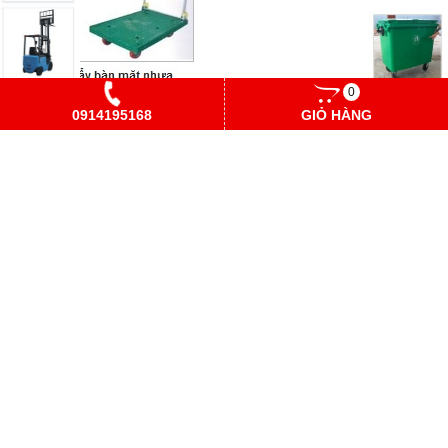
0
0914195168
GIỎ HÀNG