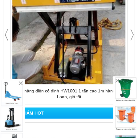
Bàn nâng điện cố định HW1001 1 tấn cao 1m hàng Đài
Bàn 
Loan, giá tốt
SẢN PHẨM HOT