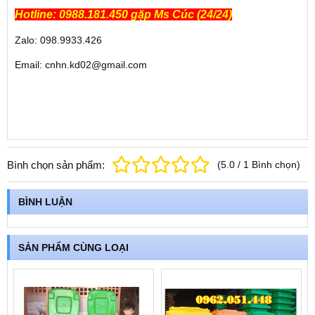
Hotline: 0988.181.450 gặp Ms Cúc (24/24)
Zalo: 098.9933.426
Email: cnhn.kd02@gmail.com
Bình chọn sản phẩm:
(
5.0
/
1
Bình chọn
)
BÌNH LUẬN
SẢN PHẨM CÙNG LOẠI