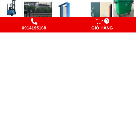
0
0914195168
GIỎ HÀNG
Giá xe nâng tay cao 500kg 1 tấn 1.5 tấn 2 tấn 3 tấn
QUẢNG CÁO 2