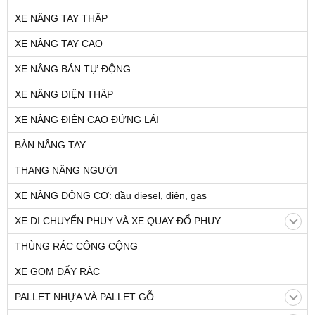
XE NÂNG TAY THẤP
XE NÂNG TAY CAO
XE NÂNG BÁN TỰ ĐỘNG
XE NÂNG ĐIỆN THẤP
XE NÂNG ĐIỆN CAO ĐỨNG LÁI
BÀN NÂNG TAY
THANG NÂNG NGƯỜI
XE NÂNG ĐỘNG CƠ: dầu diesel, điện, gas
XE DI CHUYỂN PHUY VÀ XE QUAY ĐỔ PHUY
THÙNG RÁC CÔNG CỘNG
XE GOM ĐẨY RÁC
PALLET NHỰA VÀ PALLET GỖ