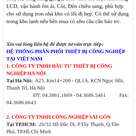
LCD, vận hành êm ái, Còi, Đèn chiều sang, phù hợp
cho sử dụng tron nhà kho có lối đi hẹp. Có thể sử dụng
trong kho lạnh nếu bên mua có nhu cầu cần báo trc.
Xin vui lòng liên hệ để được tư vấn trực tiếp:
HỆ THỐNG PHÂN PHỐI THIẾT BỊ CÔNG NGHIỆP
TẠI VIỆT NAM
1. CÔNG TY TNHH ĐẦU TƯ THIẾT BỊ CÔNG
NGHIỆP HÀ NỘI
Tại Hà Nội
:
A25, Km14+200 - QL1A, KCN Ngọc Hồi,
Thanh Trì, Hà Nội
ĐT: 04.3861.1669 - 04.3686.5461 Fax:
04.3686.6643
2. CÔNG TY TNHH CÔNG NGHIỆP SÀI GÒN
Tại TP.HCM:
20/32 Hồ Đắc Di, P.Tây Thạnh, Q.Tân
Phú, TP.Hồ Chí Minh