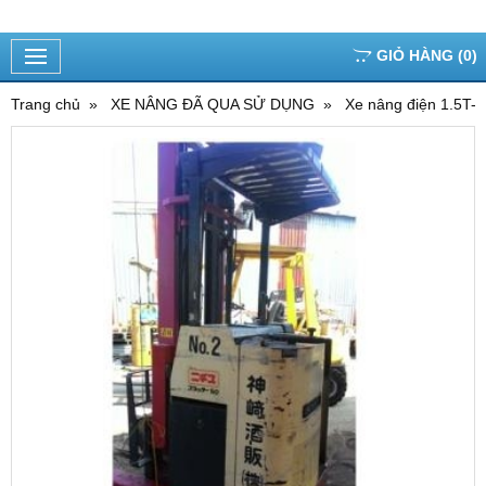
GIỎ HÀNG
(
0
)
Trang chủ
XE NÂNG ĐÃ QUA SỬ DỤNG
Xe nâng điện 1.5T-4