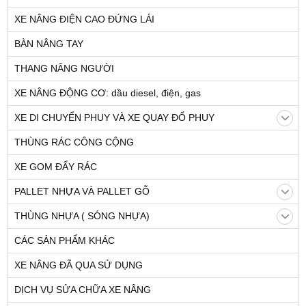
XE NÂNG ĐIỆN CAO ĐỨNG LÁI
BÀN NÂNG TAY
THANG NÂNG NGƯỜI
XE NÂNG ĐỘNG CƠ: dầu diesel, điện, gas
XE DI CHUYỂN PHUY VÀ XE QUAY ĐỔ PHUY
THÙNG RÁC CÔNG CỘNG
XE GOM ĐẨY RÁC
PALLET NHỰA VÀ PALLET GỖ
THÙNG NHỰA ( SÓNG NHỰA)
CÁC SẢN PHẨM KHÁC
XE NÂNG ĐÃ QUA SỬ DỤNG
DỊCH VỤ SỬA CHỮA XE NÂNG