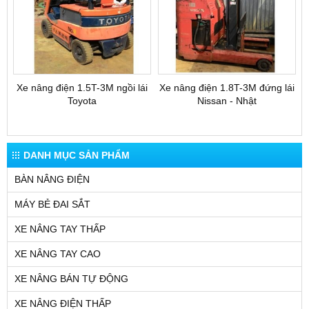
Xe nâng điện 1.5T-3M ngồi lái
Xe nâng điện 1.8T-3M đứng lái
Toyota
Nissan - Nhật
DANH MỤC SẢN PHẨM
BÀN NÂNG ĐIỆN
MÁY BẺ ĐAI SẮT
XE NÂNG TAY THẤP
XE NÂNG TAY CAO
XE NÂNG BÁN TỰ ĐỘNG
XE NÂNG ĐIỆN THẤP