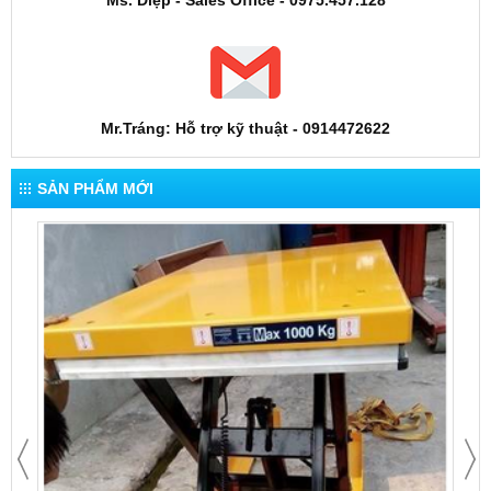
Ms. Diệp - Sales Office - 0975.457.128
Mr.Tráng: Hỗ trợ kỹ thuật - 0914472622
SẢN PHẨM MỚI