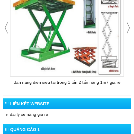
Bàn nâng điện siêu tải trọng 1 tấn 2 tấn nâng 1m7 giá rẻ
Bàn 
LIÊN KẾT WEBSITE
đại lý xe nâng giá rẻ
QUẢNG CÁO 1