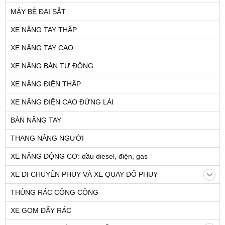
MÁY BẺ ĐAI SẮT
XE NÂNG TAY THẤP
XE NÂNG TAY CAO
XE NÂNG BÁN TỰ ĐỘNG
XE NÂNG ĐIỆN THẤP
XE NÂNG ĐIỆN CAO ĐỨNG LÁI
BÀN NÂNG TAY
THANG NÂNG NGƯỜI
XE NÂNG ĐỘNG CƠ: dầu diesel, điện, gas
XE DI CHUYỂN PHUY VÀ XE QUAY ĐỔ PHUY
THÙNG RÁC CÔNG CỘNG
XE GOM ĐẨY RÁC