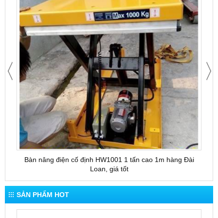
Bàn nâng điện cố định HW1001 1 tấn cao 1m hàng Đài
Bàn 
Loan, giá tốt
SẢN PHẨM HOT