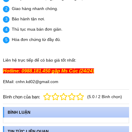
Giao hàng nhanh chóng.
Bảo hành tận nơi.
Thủ tục mua bán đơn giản.
Hóa đơn chứng từ đầy đủ.
Liên hệ trực tiếp để có báo giá tốt nhất:
Hotline: 0988.181.450 gặp Ms Cúc (24/24)
EMail: cnhn.kd02@gmail.com
Bình chọn của bạn:
(
5.0
/
2
Bình chọn
)
BÌNH LUẬN
TIN TỨC LIÊN QUAN