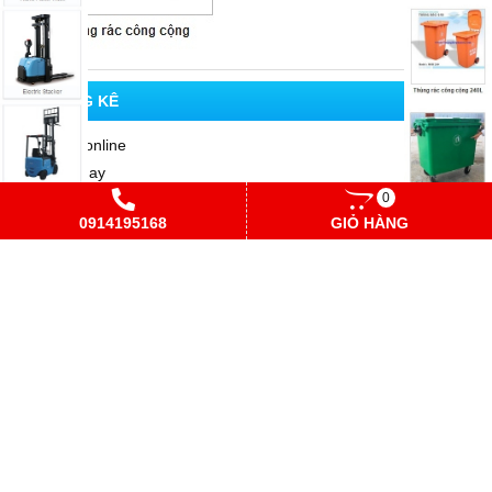
0
0914195168
GIỎ HÀNG