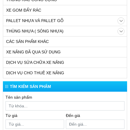
THANG NÂNG NGƯỜI
XE NÂNG ĐỘNG CƠ: dầu diesel, điện, gas
XE DI CHUYỂN PHUY VÀ XE QUAY ĐỔ PHUY
THÙNG RÁC CÔNG CỘNG
XE GOM ĐẨY RÁC
PALLET NHỰA VÀ PALLET GỖ
THÙNG NHỰA ( SÓNG NHỰA)
CÁC SẢN PHẨM KHÁC
XE NÂNG ĐÃ QUA SỬ DỤNG
DỊCH VỤ SỬA CHỮA XE NÂNG
DỊCH VỤ CHO THUÊ XE NÂNG
TÌM KIẾM SẢN PHẨM