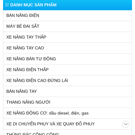
Hải Phòng giá rẻ nhất thị trường
11-09-2019 10:28
DANH MỤC SẢN PHẨM
BÀN NÂNG ĐIỆN
MÁY BẺ ĐAI SẮT
XE NÂNG TAY THẤP
XE NÂNG TAY CAO
XE NÂNG BÁN TỰ ĐỘNG
XE NÂNG ĐIỆN THẤP
XE NÂNG ĐIỆN CAO ĐỨNG LÁI
BÀN NÂNG TAY