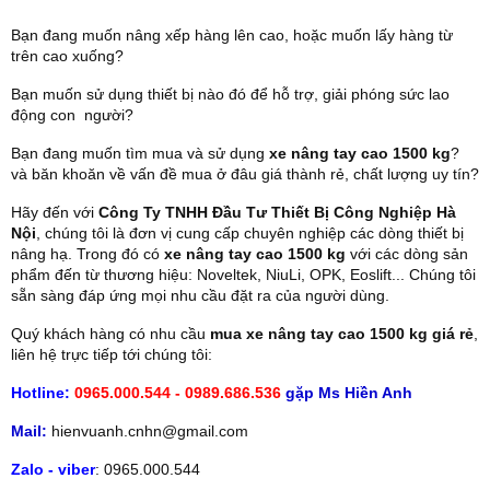
Bạn đang muốn nâng xếp hàng lên cao, hoặc muốn lấy hàng từ
trên cao xuống?
Bạn muốn sử dụng thiết bị nào đó để hỗ trợ, giải phóng sức lao
động con người?
Bạn đang muốn tìm mua và sử dụng
xe nâng tay cao 1500 kg
?
và băn khoăn về vấn đề mua ở đâu giá thành rẻ, chất lượng uy tín?
Hãy đến với
Công Ty TNHH Đầu Tư Thiết Bị Công Nghiệp Hà
Nội
, chúng tôi là đơn vị cung cấp chuyên nghiệp các dòng thiết bị
nâng hạ. Trong đó có
xe nâng tay cao 1500 kg
với các dòng sản
phẩm đến từ thương hiệu: Noveltek, NiuLi, OPK, Eoslift... Chúng tôi
sẵn sàng đáp ứng mọi nhu cầu đặt ra của người dùng.
Quý khách hàng có nhu cầu
mua xe nâng tay cao 1500 kg giá rẻ
,
liên hệ trực tiếp tới chúng tôi:
Hotline:
0965.000.544 - 0989.686.536
gặp Ms Hiền Anh
Mail:
hienvuanh.cnhn@gmail.com
Zalo - viber
: 0965.000.544