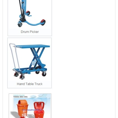
Bàn nâng điện siêu tải trọng 1 tấn 2 tấn nâng 1m7 giá rẻ
LIÊN KẾT WEBSITE
đại lý xe nâng giá rẻ
QUẢNG CÁO 1