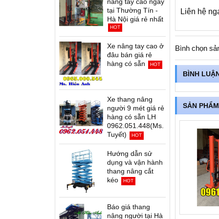
nâng tay cao ngay
tại Thường Tín -
Liên hệ n
Hà Nội giá rẻ nhất
HOT
Xe nâng tay cao ở
Bình chọn sả
đâu bán giá rẻ
hàng có sẵn
HOT
BÌNH LUẬ
Xe thang nâng
SẢN PHẨM
người 9 mét giá rẻ
hàng có sẵn LH
0962.051.448(Ms.
Tuyết)
HOT
Hướng dẫn sử
dụng và vận hành
thang nâng cắt
kéo
HOT
Báo giá thang
nâng người tại Hà