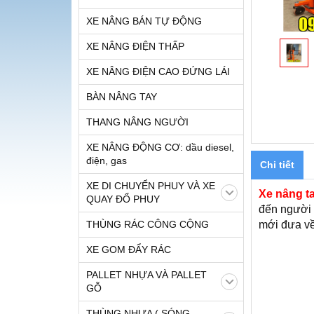
XE NÂNG BÁN TỰ ĐỘNG
XE NÂNG ĐIỆN THẤP
XE NÂNG ĐIỆN CAO ĐỨNG LÁI
BÀN NÂNG TAY
THANG NÂNG NGƯỜI
XE NÂNG ĐỘNG CƠ: dầu diesel,
điện, gas
Chi tiết
XE DI CHUYỂN PHUY VÀ XE
Xe nâng ta
QUAY ĐỔ PHUY
đến người 
THÙNG RÁC CÔNG CỘNG
mới đưa về
XE GOM ĐẨY RÁC
PALLET NHỰA VÀ PALLET
GỖ
THÙNG NHỰA ( SÓNG