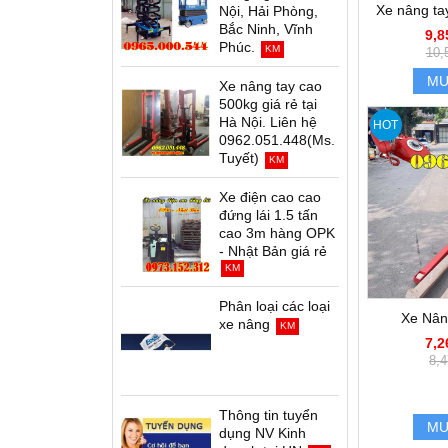
Xe nâng ta
Nội, Hải Phòng,
Bắc Ninh, Vĩnh
9,8
Phúc.
KM
10,
MU
Xe nâng tay cao
500kg giá rẻ tại
Hà Nội. Liên hệ
HOT
0962.051.448(Ms.
Tuyết)
KM
Xe điện cao cao
đứng lái 1.5 tấn
cao 3m hàng OPK
- Nhật Bản giá rẻ
KM
Phân loại các loại
Xe Nân
xe nâng
KM
7,2
8,4
Thông tin tuyển
MU
dụng NV Kinh