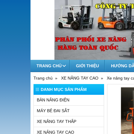
TRANG CHỦ
GIỚI THIỆU
HƯỚNG DẪ
Trang chủ
XE NÂNG TAY CAO
Xe nâng tay c
DANH MỤC SẢN PHẨM
BÀN NÂNG ĐIỆN
MÁY BẺ ĐAI SẮT
XE NÂNG TAY THẤP
XE NÂNG TAY CAO