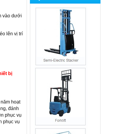
m vào dưới
 lên vị trí
iết bị
0 năm hoạt
ởng, đánh
ên phục vụ
h phục vụ