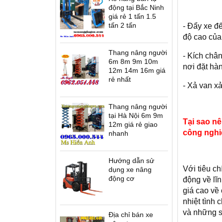
động tại Bắc Ninh
giá rẻ 1 tấn 1.5
tấn 2 tấn
- Đẩy xe đ
độ cao của
Thang nâng người
- Kích chân
6m 8m 9m 10m
nơi đặt hà
12m 14m 16m giá
rẻ nhất
- Xả van x
Thang nâng người
tại Hà Nội 6m 9m
Tại sao nê
12m giá rẻ giao
công nghi
nhanh
Hướng dẫn sử
Với tiêu chí
dụng xe nâng
động cơ
động về lĩ
giá cao về
nhiệt tình
và những s
Địa chỉ bán xe