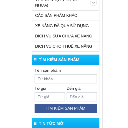
NHỰA)
CÁC SẢN PHẨM KHÁC
XE NÂNG ĐÃ QUA SỬ DỤNG
DỊCH VỤ SỬA CHỮA XE NÂNG
DỊCH VỤ CHO THUÊ XE NÂNG
TÌM KIẾM SẢN PHẨM
Tên sản phẩm
Từ giá
Đến giá
TÌM KIẾM SẢN PHẨM
TIN TỨC MỚI