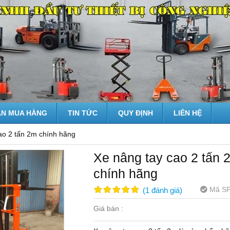
N MUA HÀNG
TIN TỨC
QUY ĐỊNH
LIÊN HỆ
ao 2 tấn 2m chính hãng
Xe nâng tay cao 2 tấn 
chính hãng
Mã SP
(
1
đánh giá
)
Giá bán :