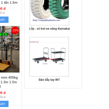
 1 tấn 1.6m
00 đ
00 đ
GAY
-15%
 mini 400kg
 1.3m 1.5m
J
00 đ
00 đ
GAY