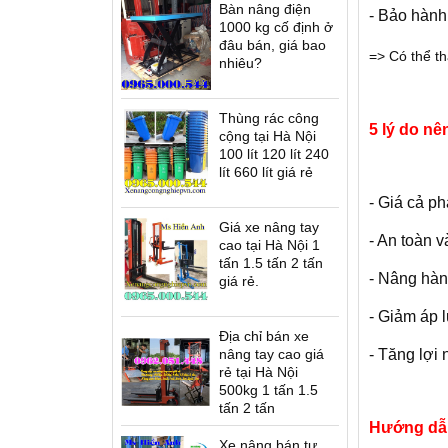
Bàn nâng điện
- Bảo hành
ứng lái T12
Xe nâng điện cao đứng lái
Xe nâng dầu Nexen -
1000 kg cố định ở
es
D12/16 Series
U.K(G7)
đâu bán, giá bao
=> Có thể t
nhiêu?
Thùng rác công
5 lý do nê
cộng tại Hà Nội
100 lít 120 lít 240
lít 660 lít giá rẻ
Thang nâng người SWP
- Giá cả p
Giá xe nâng tay
- An toàn 
cao tại Hà Nội 1
tấn 1.5 tấn 2 tấn
- Nâng hà
giá rẻ.
- Giảm áp 
Địa chỉ bán xe
 bánh UK(G7)
Bàn nâng điện cao ELT
nâng tay cao giá
- Tăng lợi
rẻ tại Hà Nội
500kg 1 tấn 1.5
tấn 2 tấn
Hướng dẫn
Xe nâng bán tự