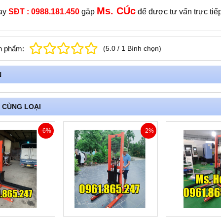
Ms. CÚc
gay
SĐT : 0988.181.450
gặp
để được tư vấn trực tiế
n phẩm:
(
5.0
/
1
Bình chọn
)
N
 CÙNG LOẠI
-6%
-2%