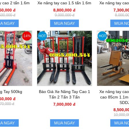
y cao 2 tấn 1.6m
Xe nâng tay cao 1.5 tấn 1.6m
Xe nâng tay cao
50,000 đ
8,800,000 đ
7,300,0
500,000 đ
9,000,000 đ
8,000,0
A NGAY
MUA NGAY
MUA N
-14%
HOT
HOT
g Tay 500kg
Báo Giá Xe Nâng Tay Cao 1
Xe nâng tay cao
Tấn 2 Tấn 3 Tấn
cao 85cm 1.1m
60,000 đ
SDD
70,000 đ
7,000,000 đ
8,500,0
10,000,0
A NGAY
MUA NGAY
MUA N