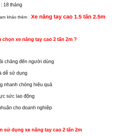
 : 18 tháng
Xe nâng điện 4 bánh UK(G7)
Xe nâng tay bậc thang SLP
Xe nâng
Xe nâng tay cao 1.5 tấn 2.5m
ham khảo thêm :
n chọn xe nâng tay cao 2 tấn 2m ?
hải chăng đến người dùng
và dễ sử dụng
ng nhanh chóng hiệu quả
lực sức lao động
Thang nâng AOP20
Bàn nâng điện thấp ECL
Dịch vụ
 nhuận cho doanh nghiệp
 sử dụng xe nâng tay cao 2 tấn 2m