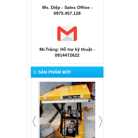
Ms. Diệp - Sales Office -
0975.457.128
Mr.Tráng: Hỗ trợ kỹ thuật -
0914472622
SẢN PHẨM MỚI