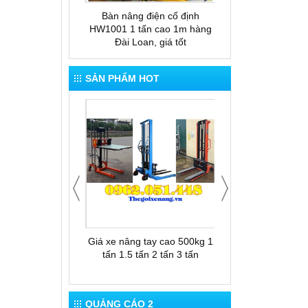
 tay thấp gắn cân
Bàn nâng điện cố định
Bàn nâng thủy lực
ESP20
HW1001 1 tấn cao 1m hàng
nâng cao 1.5m xuất
Đài Loan, giá tốt
Loan
SẢN PHẨM HOT
 cho thuê xe nâng
Giá xe nâng tay cao 500kg 1
Thùng rác 12
tấn 1.5 tấn 2 tấn 3 tấn
QUẢNG CÁO 2