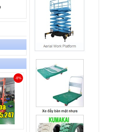
p
-8%