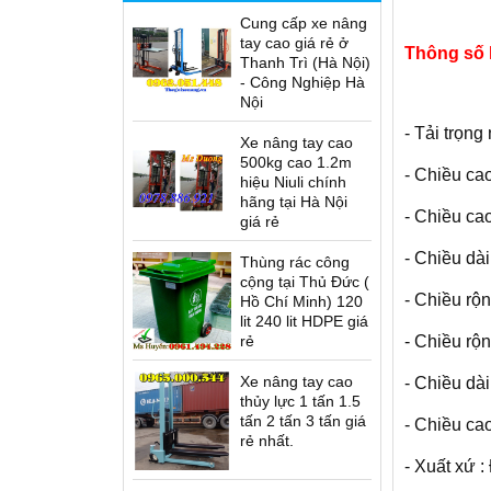
Cung cấp xe nâng
tay cao giá rẻ ở
Thông số 
Thanh Trì (Hà Nội)
- Công Nghiệp Hà
Nội
- Tải trọn
Xe nâng tay cao
500kg cao 1.2m
- Chiều ca
hiệu Niuli chính
hãng tại Hà Nội
- Chiều ca
giá rẻ
- Chiều dà
Thùng rác công
cộng tại Thủ Đức (
- Chiều rộ
Hồ Chí Minh) 120
lit 240 lit HDPE giá
rẻ
- Chiều rộ
Xe nâng tay cao
- Chiều dà
thủy lực 1 tấn 1.5
tấn 2 tấn 3 tấn giá
- Chiều ca
rẻ nhất.
- Xuất xứ :