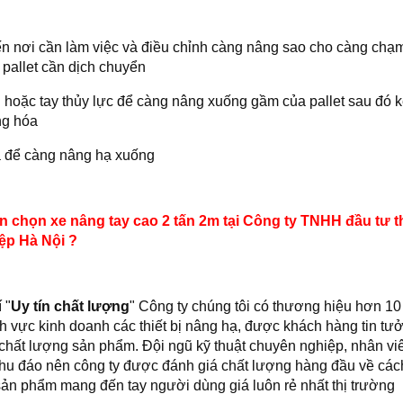
ến nơi cần làm việc và điều chỉnh càng nâng sao cho càng chạ
 pallet cần dịch chuyển
 hoặc tay thủy lực để càng nâng xuống gầm của pallet sau đó kéo
ng hóa
ả để càng nâng hạ xuống
n chọn xe nâng tay cao 2 tấn 2m tại Công ty TNHH đầu tư th
ệp Hà Nội ?
 "
Uy tín chất lượng
" Công ty chúng tôi có thương hiệu hơn 1
nh vực kinh doanh các thiết bị nâng hạ, được khách hàng tin tư
 chất lượng sản phẩm. Đội ngũ kỹ thuật chuyên nghiệp, nhân vi
 chu đáo nên công ty được đánh giá chất lượng hàng đầu về các
ản phẩm mang đến tay người dùng giá luôn rẻ nhất thị trường