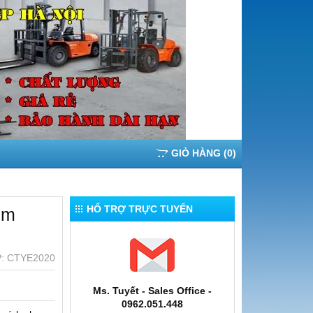
GIỎ HÀNG
(
0
)
HỔ TRỢ TRỰC TUYẾN
2m
:
CTYE2020
Ms. Tuyết - Sales Office -
0962.051.448