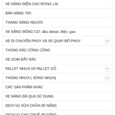
XE NÂNG ĐIỆN CAO ĐỨNG LÁI
BÀN NÂNG TAY
THANG NÂNG NGƯỜI
XE NÂNG ĐỘNG CƠ: dầu diesel, điện, gas
XE DI CHUYỂN PHUY VÀ XE QUAY ĐỔ PHUY
THÙNG RÁC CÔNG CỘNG
XE GOM ĐẨY RÁC
PALLET NHỰA VÀ PALLET GỖ
THÙNG NHỰA ( SÓNG NHỰA)
CÁC SẢN PHẨM KHÁC
XE NÂNG ĐÃ QUA SỬ DỤNG
DỊCH VỤ SỬA CHỮA XE NÂNG
DỊCH VỤ CHO THUÊ XE NÂNG