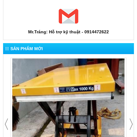
Mr.Tráng: Hỗ trợ kỹ thuật - 0914472622
SẢN PHẨM MỚI