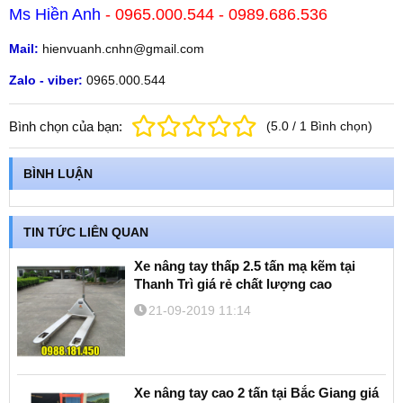
Ms Hiền Anh
- 0965.000.544 - 0989.686.536
Mail:
hienvuanh.cnhn@gmail.com
Zalo - viber:
0965.000.544
Bình chọn của bạn:
(
5.0
/
1
Bình chọn
)
BÌNH LUẬN
TIN TỨC LIÊN QUAN
Xe nâng tay thấp 2.5 tấn mạ kẽm tại
Thanh Trì giá rẻ chất lượng cao
21-09-2019 11:14
Xe nâng tay cao 2 tấn tại Bắc Giang giá