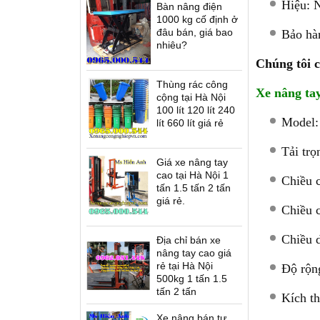
Hiệu: N
Bàn nâng điện
ứng lái T12
Xe nâng điện cao đứng lái
Xe nâng dầu Nexen -
1000 kg cố định ở
es
D12/16 Series
U.K(G7)
đâu bán, giá bao
Bảo hà
nhiêu?
Chúng tôi 
Thùng rác công
Xe nâng tay
cộng tại Hà Nội
100 lít 120 lít 240
 bánh UK(G7)
Thang nâng người SWP
Model:
lít 660 lít giá rẻ
Tải trọ
Giá xe nâng tay
cao tại Hà Nội 1
Chiều 
tấn 1.5 tấn 2 tấn
giá rẻ.
Chiều 
Chiều 
Địa chỉ bán xe
Bàn nâng điện cao ELT
nâng tay cao giá
rẻ tại Hà Nội
Độ rộn
500kg 1 tấn 1.5
tấn 2 tấn
Kích t
Xe nâng bán tự