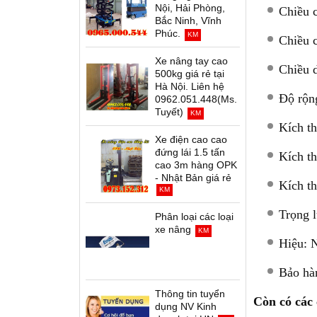
Nội, Hải Phòng,
Chiều 
Bắc Ninh, Vĩnh
Phúc.
KM
Chiều 
Xe nâng tay cao
Chiều 
500kg giá rẻ tại
Hà Nội. Liên hệ
Độ rộn
0962.051.448(Ms.
Tuyết)
KM
Kích t
Xe điện cao cao
đứng lái 1.5 tấn
Kích t
cao 3m hàng OPK
- Nhật Bản giá rẻ
Kích t
KM
Trọng 
Phân loại các loại
xe nâng
KM
Hiệu: N
Bảo hà
Thông tin tuyển
Còn có các
dụng NV Kinh