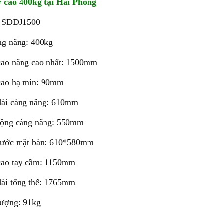
 cao 400kg tại Hải Phòng
: SDDJ1500
ng nâng: 400kg
cao nâng cao nhất: 1500mm
cao hạ min: 90mm
dài càng nâng: 610mm
rộng càng nâng: 550mm
hước mặt bàn: 610*580mm
cao tay cầm: 1150mm
dài tổng thể: 1765mm
lượng: 91kg