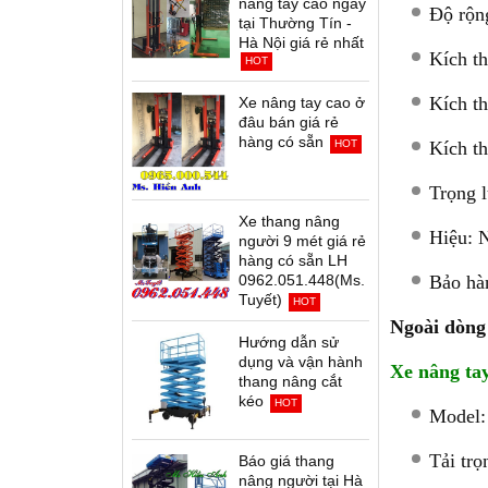
nâng tay cao ngay
Độ rộn
tại Thường Tín -
Hà Nội giá rẻ nhất
Kích t
HOT
Kích t
Xe nâng tay cao ở
đâu bán giá rẻ
hàng có sẵn
HOT
Kích t
Trọng 
Xe thang nâng
Hiệu: N
người 9 mét giá rẻ
hàng có sẵn LH
0962.051.448(Ms.
Bảo hà
Tuyết)
HOT
Ngoài dòng 
Hướng dẫn sử
dụng và vận hành
Xe nâng tay
thang nâng cắt
kéo
HOT
Model:
Tải tr
Báo giá thang
nâng người tại Hà