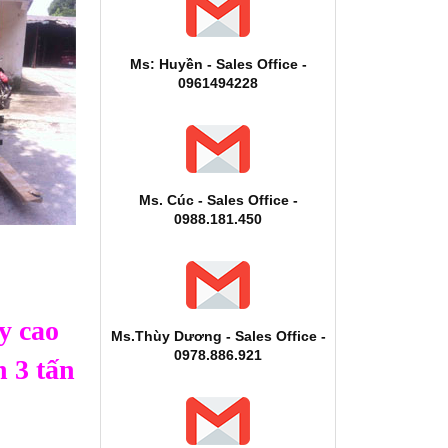
Ms: Huyền - Sales Office -
0961494228
Ms. Cúc - Sales Office -
0988.181.450
y cao
Ms.Thùy Dương - Sales Office -
0978.886.921
n 3 tấn