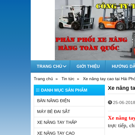
TRANG CHỦ
GIỚI THIỆU
HƯỚNG DẪ
Trang chủ
Tin tức
Xe nâng tay cao tại Hải Ph
Xe nâng ta
DANH MỤC SẢN PHẨM
BÀN NÂNG ĐIỆN
25-06-2018
MÁY BẺ ĐAI SẮT
Xe nâng tay
XE NÂNG TAY THẤP
trực tiếp, c
XE NÂNG TAY CAO