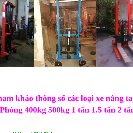
am khảo thông số các loại xe nâng ta
 Phòng 400kg 500kg 1 tấn 1.5 tấn 2 tấ