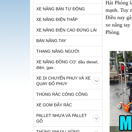
Hải Phòng là
XE NÂNG BÁN TỰ ĐỘNG
mạnh. Tuy n
Điều nay gâ
XE NÂNG ĐIỆN THẤP
xe nâng tay
XE NÂNG ĐIỆN CAO ĐỨNG LÁI
Phòng.
BÀN NÂNG TAY
THANG NÂNG NGƯỜI
XE NÂNG ĐỘNG CƠ: dầu diesel,
điện, gas
XE DI CHUYỂN PHUY VÀ XE
QUAY ĐỔ PHUY
THÙNG RÁC CÔNG CỘNG
XE GOM ĐẨY RÁC
PALLET NHỰA VÀ PALLET
GỖ
THÙNG NHỰA ( SÓNG