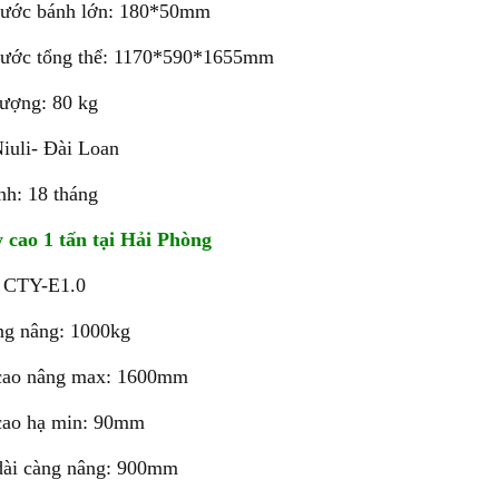
hước bánh lớn: 180*50mm
hước tổng thể: 1170*590*1655mm
lượng: 80 kg
iuli- Đài Loan
nh: 18 tháng
 cao 1 tấn tại Hải Phòng
 CTY-E1.0
ọng nâng: 1000kg
cao nâng max: 1600mm
cao hạ min: 90mm
dài càng nâng: 900mm