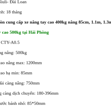
iuli- Đài Loan
Xe nâng điện 4 bánh UK(G7)
Xe nâng tay bậc thang SLP
Xe nâng
nh: 18 tháng
còn cung cấp xe nâng tay cao 400kg nâng 85cm, 1.1m, 1.3
 cao 500kg tại Hải Phòng
 CTY-A0.5
ng nâng: 500kg
cao nâng max: 1200mm
cao hạ min: 85mm
dài càng nâng: 750mm
Thang nâng AOP20
Bàn nâng điện thấp ECL
Dịch vụ
g càng dịch chuyển: 180-396mm
hước bánh nhỏ: 85*50mm