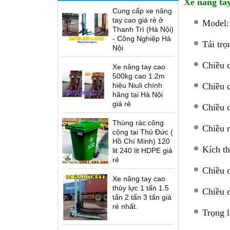
Xe nâng tay
Cung cấp xe nâng
tay cao giá rẻ ở
Model
Thanh Trì (Hà Nội)
- Công Nghiệp Hà
Tải trọ
Nội
Chiều 
Xe nâng tay cao
500kg cao 1.2m
hiệu Niuli chính
Chiều 
hãng tại Hà Nội
giá rẻ
Chiều 
Thùng rác công
Chiều 
cộng tại Thủ Đức (
Hồ Chí Minh) 120
Kích t
lit 240 lit HDPE giá
rẻ
Chiều 
Xe nâng tay cao
thủy lực 1 tấn 1.5
Chiều 
tấn 2 tấn 3 tấn giá
rẻ nhất.
Trọng 