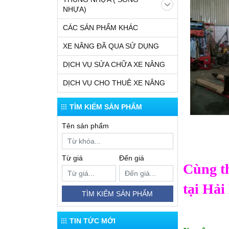
NHỰA)
CÁC SẢN PHẨM KHÁC
XE NÂNG ĐÃ QUA SỬ DỤNG
DỊCH VỤ SỬA CHỮA XE NÂNG
DỊCH VỤ CHO THUÊ XE NÂNG
TÌM KIẾM SẢN PHẨM
Tên sản phẩm
Từ giá
Đến giá
Cùng th
tại Hải
TÌM KIẾM SẢN PHẨM
TIN TỨC MỚI