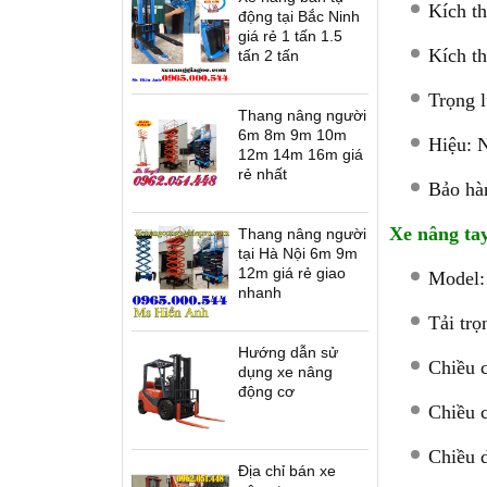
Kích t
động tại Bắc Ninh
giá rẻ 1 tấn 1.5
Kích t
tấn 2 tấn
Trọng 
Thang nâng người
6m 8m 9m 10m
Hiệu: N
12m 14m 16m giá
rẻ nhất
Bảo hà
Xe nâng tay
Thang nâng người
tại Hà Nội 6m 9m
12m giá rẻ giao
Model:
nhanh
Tải tr
Hướng dẫn sử
Chiều 
dụng xe nâng
động cơ
Chiều 
Chiều 
Địa chỉ bán xe