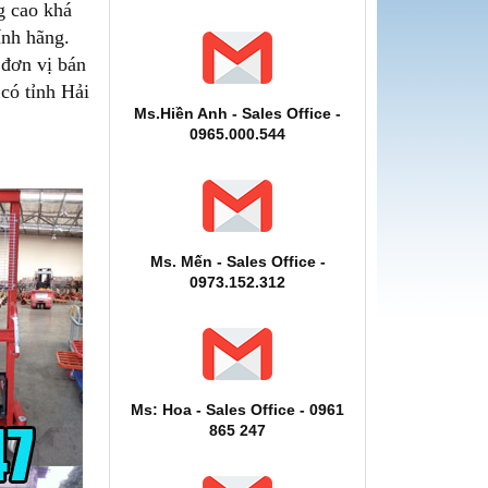
g cao khá
ính hãng.
 đơn vị bán
có tỉnh Hải
Ms.Hiền Anh - Sales Office -
0965.000.544
Ms. Mến - Sales Office -
0973.152.312
Ms: Hoa - Sales Office - 0961
865 247