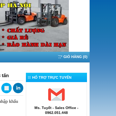
GIỎ HÀNG
(
0
)
 tấn
HỔ TRỢ TRỰC TUYẾN
nhập khẩu
Ms. Tuyết - Sales Office -
0962.051.448