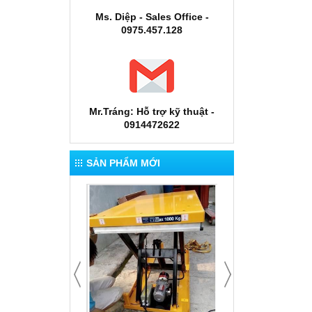
Ms. Diệp - Sales Office -
0975.457.128
Mr.Tráng: Hỗ trợ kỹ thuật -
0914472622
SẢN PHẨM MỚI