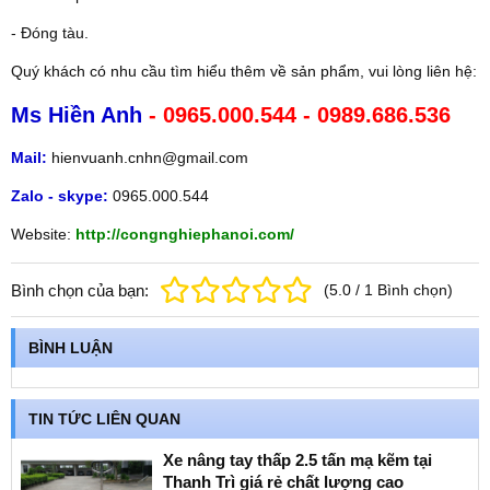
- Đóng tàu.
Quý khách có nhu cầu tìm hiểu thêm về sản phẩm, vui lòng liên hệ:
Ms Hiền Anh
- 0965.000.544 - 0989.686.536
Mail:
hienvuanh.cnhn@gmail.com
Zalo - skype:
0965.000.544
Website:
http://congnghiephanoi.com/
Bình chọn của bạn:
(
5.0
/
1
Bình chọn
)
BÌNH LUẬN
TIN TỨC LIÊN QUAN
Xe nâng tay thấp 2.5 tấn mạ kẽm tại
Thanh Trì giá rẻ chất lượng cao