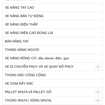
XE NÂNG TAY CAO
XE NÂNG BÁN TỰ ĐỘNG
XE NÂNG ĐIỆN THẤP
XE NÂNG ĐIỆN CAO ĐỨNG LÁI
BÀN NÂNG TAY
THANG NÂNG NGƯỜI
XE NÂNG ĐỘNG CƠ: dầu diesel, điện, gas
XE DI CHUYỂN PHUY VÀ XE QUAY ĐỔ PHUY
THÙNG RÁC CÔNG CỘNG
XE GOM ĐẨY RÁC
PALLET NHỰA VÀ PALLET GỖ
THÙNG NHỰA ( SÓNG NHỰA)