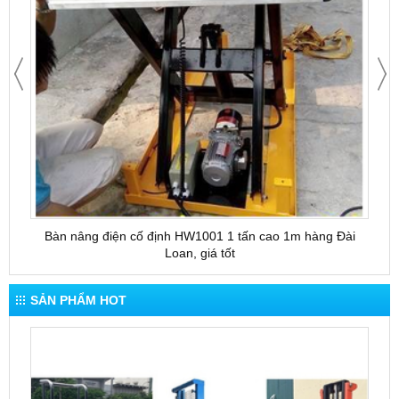
Bàn nâng điện cố định HW1001 1 tấn cao 1m hàng Đài
Bàn 
Loan, giá tốt
SẢN PHẨM HOT