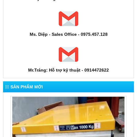
Ms. Diệp - Sales Office - 0975.457.128
Mr.Tráng: Hỗ trợ kỹ thuật - 0914472622
SẢN PHẨM MỚI