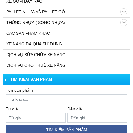
XE GOM ĐẨY RÁC
PALLET NHỰA VÀ PALLET GỖ
THÙNG NHỰA ( SÓNG NHỰA)
CÁC SẢN PHẨM KHÁC
XE NÂNG ĐÃ QUA SỬ DỤNG
DỊCH VỤ SỬA CHỮA XE NÂNG
DỊCH VỤ CHO THUÊ XE NÂNG
TÌM KIẾM SẢN PHẨM
Tên sản phẩm
Từ giá
Đến giá
TÌM KIẾM SẢN PHẨM