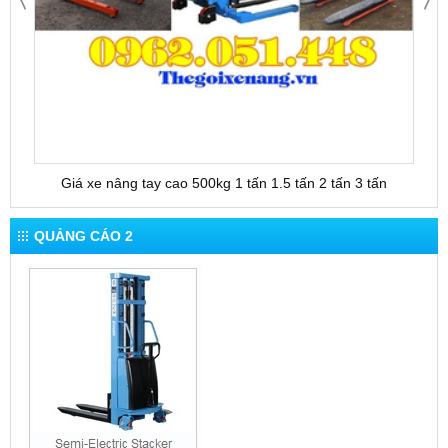
Bàn nâng điện cố định HW1001 1 tấn cao 1m hàng Đài
Loan, giá tốt
SẢN PHẨM HOT