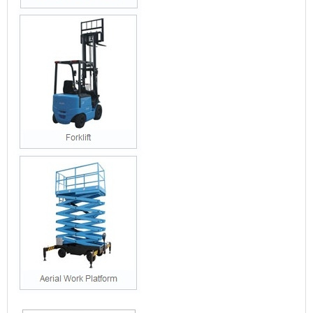
Giá xe nâng tay cao 500kg 1 tấn 1.5 tấn 2 tấn 3 tấn