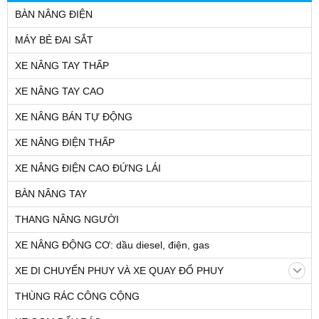
BÀN NÂNG ĐIỆN
MÁY BẺ ĐAI SẮT
XE NÂNG TAY THẤP
XE NÂNG TAY CAO
XE NÂNG BÁN TỰ ĐỘNG
XE NÂNG ĐIỆN THẤP
XE NÂNG ĐIỆN CAO ĐỨNG LÁI
BÀN NÂNG TAY
THANG NÂNG NGƯỜI
XE NÂNG ĐỘNG CƠ: dầu diesel, điện, gas
XE DI CHUYỂN PHUY VÀ XE QUAY ĐỔ PHUY
THÙNG RÁC CÔNG CỘNG