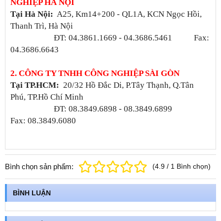
NGHIỆP HÀ NỘI
Tại Hà Nội
:
A25, Km14+200 - QL1A, KCN Ngọc Hồi,
Thanh Trì, Hà Nội
ĐT: 04.3861.1669 - 04.3686.5461 Fax:
04.3686.6643
2. CÔNG TY TNHH CÔNG NGHIỆP SÀI GÒN
Tại TP.HCM:
20/32 Hồ Đắc Di, P.Tây Thạnh, Q.Tân
Phú, TP.Hồ Chí Minh
ĐT: 08.3849.6898 - 08.3849.6899
Fax: 08.3849.6080
Bình chọn sản phẩm:
(
4.9
/
1
Bình chọn
)
BÌNH LUẬN