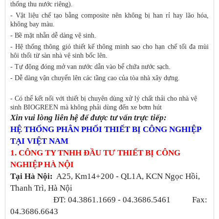
thống thu nước riêng).
- Vật liệu chế tạo bằng composite nên không bị han rỉ hay lão hóa,
không bay màu.
- Bề mặt nhẵn dễ dàng vệ sinh.
- Hệ thống thông gió thiết kế thông minh sao cho hạn chế tối đa mùi
hôi thối từ sàn nhà vệ sinh bốc lên.
- Tự động đóng mở van nước dẫn vào bể chứa nước sạch.
- Dễ dàng vận chuyển lên các tầng cao của tòa nhà xây dựng.
- Có thể kết nối với thiết bị chuyên dùng xử lý chất thải cho nhà vệ
sinh BIOGREEN mà không phải dùng đến xe bơm hút
Xin vui lòng liên hệ để được tư vấn trực tiếp:
HỆ THỐNG PHÂN PHỐI THIẾT BỊ CÔNG NGHIỆP
TẠI VIỆT NAM
1. CÔNG TY TNHH ĐẦU TƯ THIẾT BỊ CÔNG
NGHIỆP HÀ NỘI
Tại Hà Nội
:
A25, Km14+200 - QL1A, KCN Ngọc Hồi,
Thanh Trì, Hà Nội
ĐT: 04.3861.1669 - 04.3686.5461 Fax:
04.3686.6643