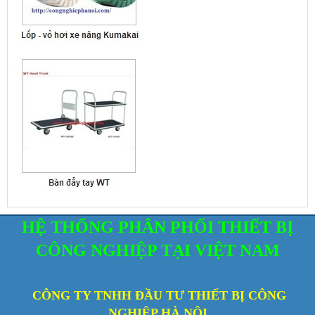
HỆ THỐNG PHÂN PHỐI THIẾT BỊ
CÔNG NGHIỆP TẠI VIỆT NAM
CÔNG TY TNHH ĐẦU TƯ THIẾT BỊ CÔNG
NGHIỆP HÀ NỘI