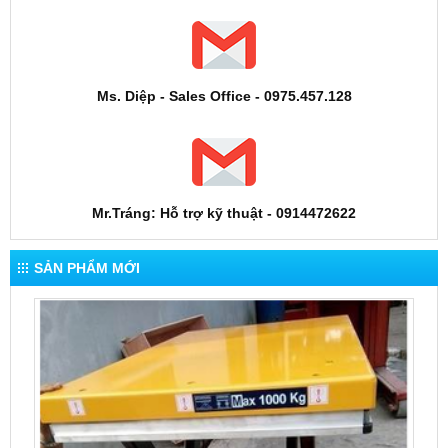
Ms. Diệp - Sales Office - 0975.457.128
Mr.Tráng: Hỗ trợ kỹ thuật - 0914472622
SẢN PHẨM MỚI