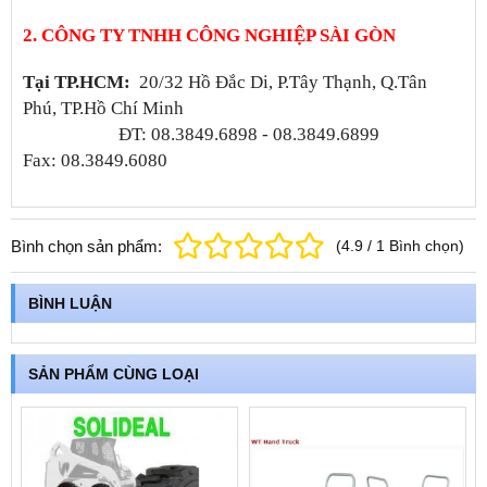
2. CÔNG TY TNHH CÔNG NGHIỆP SÀI GÒN
Tại TP.HCM:
20/32 Hồ Đắc Di, P.Tây Thạnh, Q.Tân
Phú, TP.Hồ Chí Minh
ĐT: 08.3849.6898 - 08.3849.6899
Fax: 08.3849.6080
Bình chọn sản phẩm:
(
4.9
/
1
Bình chọn
)
BÌNH LUẬN
SẢN PHẨM CÙNG LOẠI