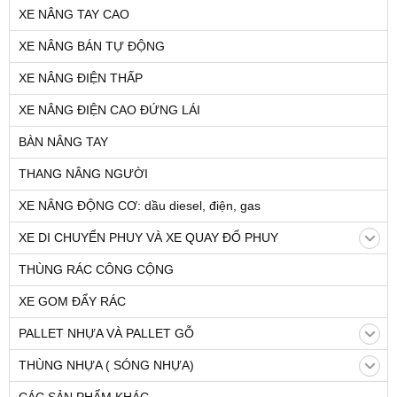
XE NÂNG TAY CAO
XE NÂNG BÁN TỰ ĐỘNG
XE NÂNG ĐIỆN THẤP
XE NÂNG ĐIỆN CAO ĐỨNG LÁI
BÀN NÂNG TAY
THANG NÂNG NGƯỜI
XE NÂNG ĐỘNG CƠ: dầu diesel, điện, gas
XE DI CHUYỂN PHUY VÀ XE QUAY ĐỔ PHUY
THÙNG RÁC CÔNG CỘNG
XE GOM ĐẨY RÁC
PALLET NHỰA VÀ PALLET GỖ
THÙNG NHỰA ( SÓNG NHỰA)