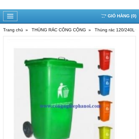
GIỎ HÀNG
(
0
)
Trang chủ
THÙNG RÁC CÔNG CỘNG
Thùng rác 120/240L C