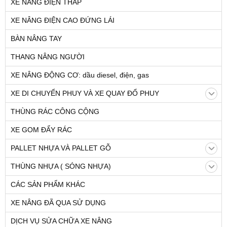
XE NÂNG ĐIỆN THẤP
XE NÂNG ĐIỆN CAO ĐỨNG LÁI
BÀN NÂNG TAY
THANG NÂNG NGƯỜI
XE NÂNG ĐỘNG CƠ: dầu diesel, điện, gas
XE DI CHUYỂN PHUY VÀ XE QUAY ĐỔ PHUY
THÙNG RÁC CÔNG CỘNG
XE GOM ĐẨY RÁC
PALLET NHỰA VÀ PALLET GỖ
THÙNG NHỰA ( SÓNG NHỰA)
CÁC SẢN PHẨM KHÁC
XE NÂNG ĐÃ QUA SỬ DỤNG
DỊCH VỤ SỬA CHỮA XE NÂNG