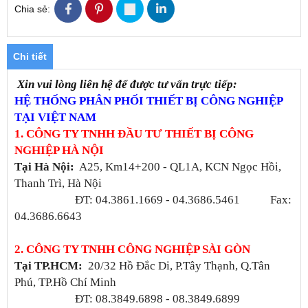
Chia sẻ:
Chi tiết
Xin vui lòng liên hệ để được tư vấn trực tiếp:
HỆ THỐNG PHÂN PHỐI THIẾT BỊ CÔNG NGHIỆP
TẠI VIỆT NAM
1. CÔNG TY TNHH ĐẦU TƯ THIẾT BỊ CÔNG
NGHIỆP HÀ NỘI
Tại Hà Nội
:
A25, Km14+200 - QL1A, KCN Ngọc Hồi,
Thanh Trì, Hà Nội
ĐT: 04.3861.1669 - 04.3686.5461 Fax:
04.3686.6643
2. CÔNG TY TNHH CÔNG NGHIỆP SÀI GÒN
Tại TP.HCM:
20/32 Hồ Đắc Di, P.Tây Thạnh, Q.Tân
Phú, TP.Hồ Chí Minh
ĐT: 08.3849.6898 - 08.3849.6899