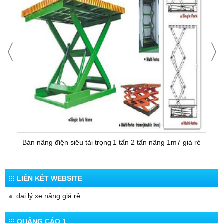
Bàn nâng điện siêu tải trọng 1 tấn 2 tấn nâng 1m7 giá rẻ
Bàn 
LIÊN KẾT WEBSITE
đại lý xe nâng giá rẻ
QUẢNG CÁO 1