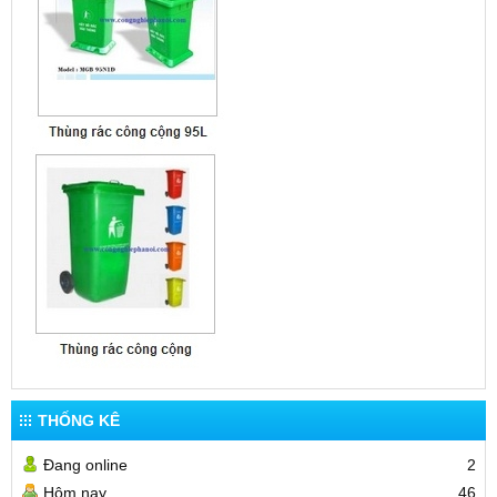
THỐNG KÊ
Đang online
2
Hôm nay
46