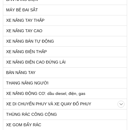
MÁY BẺ ĐAI SẮT
XE NÂNG TAY THẤP
XE NÂNG TAY CAO
XE NÂNG BÁN TỰ ĐỘNG
XE NÂNG ĐIỆN THẤP
XE NÂNG ĐIỆN CAO ĐỨNG LÁI
BÀN NÂNG TAY
THANG NÂNG NGƯỜI
XE NÂNG ĐỘNG CƠ: dầu diesel, điện, gas
XE DI CHUYỂN PHUY VÀ XE QUAY ĐỔ PHUY
THÙNG RÁC CÔNG CỘNG
XE GOM ĐẨY RÁC