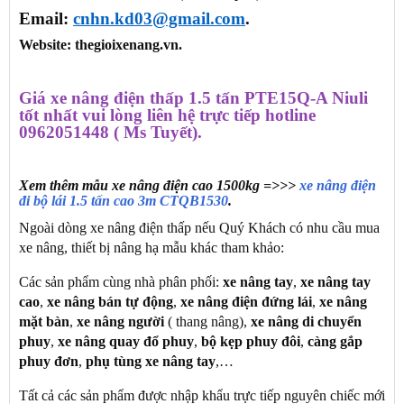
Email:
cnhn.kd03@gmail.com
.
Website: thegioixenang.vn.
Giá xe nâng điện thấp 1.5 tấn PTE15Q-A Niuli
tốt nhất vui lòng liên hệ trực tiếp hotline
0962051448 ( Ms Tuyết)
.
Xem thêm mẫu xe nâng điện cao 1500kg =>>>
xe nâng điện
đi bộ lái 1.5 tấn cao 3m CTQB1530
.
Ngoài dòng xe nâng điện thấp nếu Quý Khách có nhu cầu mua
xe nâng, thiết bị nâng hạ mẫu khác tham khảo:
Các sản phẩm cùng nhà phân phối:
xe nâng tay
,
xe nâng tay
cao
,
xe nâng bán tự động
,
xe nâng điện đứng lái
,
xe nâng
mặt bàn
,
xe nâng người
( thang nâng),
xe nâng di chuyển
phuy
,
xe nâng quay đổ phuy
,
bộ kẹp phuy đôi
,
càng gắp
phuy đơn
,
phụ tùng xe nâng tay
,…
Tất cả các sản phẩm được nhập khẩu trực tiếp nguyên chiếc mới