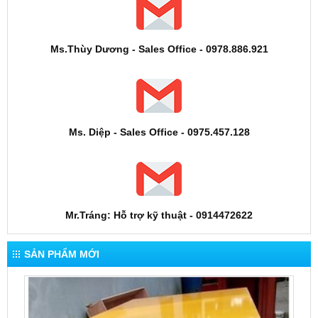
Ms.Thùy Dương - Sales Office - 0978.886.921
Ms. Diệp - Sales Office - 0975.457.128
Mr.Tráng: Hỗ trợ kỹ thuật - 0914472622
SẢN PHẨM MỚI